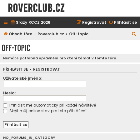
ROVERCLUB.cz
Srazy RCCZ 2026
Registrovat
Přihlásit se
H
Obsah fóra
Roverclub.cz
Off-topic
l
Off-topic
e
d
Nemáte potřebná oprávnění pro čtení témat v tomto fóru.
a
PŘIHLÁSIT SE
•
REGISTROVAT
t
Uživatelské jméno:
Heslo:
Přihlásit mě automaticky při každé návštěvě
Skrýt můj online stav pro toto přihlášení
NO_FORUMS_IN_CATEGORY