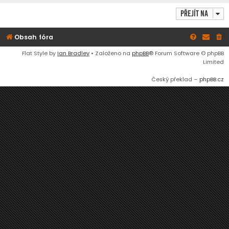
Přejít na
Obsah fóra
Flat Style by
Ian Bradley
• Založeno na
phpBB
® Forum Software © phpBB
Limited
Český překlad –
phpBB.cz