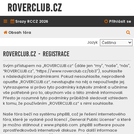
ROVERCLUB.cz
Srazy RCCZ 2026
Přihlásit se
H
Obsah fóra
l
Jazyk:
e
ROVERCLUB.cz - Registrace
d
a
Svým přístupem na „ROVERCLUB.cz“ (dále jen “my”, “naše”, “nás”,
“ROVERCLUB.cz”, “https://www.roverclub.cz/bb3”), souhlasíte
t
s následujícími podmínkami. Pokud nesouhlasíte, neprodleně
opusťte „ROVERCLUB.cz“, nevstupujte na něj a nepoužívejte jej.
Vyhrazujeme si právo tyto podmínky kdykoliv změnit a učiníme
vše potřebné pro to, abychom vás o této změně informovali.
Přesto je rozumné tyto podmínky průběžně sledovat vzhledem
k tomu, že používáním „ROVERCLUB.cz“ s nimi souhlasíte.
Naše fóra beží na systému phpBB, což je řešení internetového
fóra, které je vydané pod licencí „
General Public License
“ a které
je možno stáhnout z
www.phpbb.com
. phpBB software pouze
zprostředkovává internetové diskuze. Pro další informace