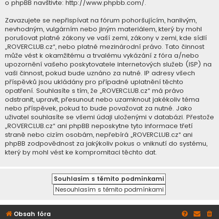
o phpBB navštivte:
http://www.phpbb.com/
.
Zavazujete se nepřispívat na fórum pohoršujícím, hanlivým,
nevhodným, vulgárním nebo jiným materiálem, který by mohl
porušovat platné zákony ve vaší zemi, zákony v zemi, kde sídlí
„ROVERCLUB.cz“, nebo platné mezinárodní právo. Tato činnost
může vést k okamžitému a trvalému vykázání z fóra a/nebo
upozornění vašeho poskytovatele internetových služeb (ISP) na
vaši činnost, pokud bude uznáno za nutné. IP adresy všech
příspěvků jsou ukládány pro případné uplatnění těchto
opatření. Souhlasíte s tím, že „ROVERCLUB.cz“ má právo
odstranit, upravit, přesunout nebo uzamknout jakékoliv téma
nebo příspěvek, pokud to bude považovat za nutné. Jako
uživatel souhlasíte se všemi údaji uloženými v databázi. Přestože
„ROVERCLUB.cz“ ani phpBB neposkytne tyto informace třetí
straně nebo cizím osobám, nepřebírá „ROVERCLUB.cz“ ani
phpBB zodpovědnost za jakýkoliv pokus o vniknutí do systému,
který by mohl vést ke kompromitaci těchto dat.
Obsah fóra