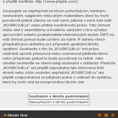
o phpBB navštivte:
http://www.phpbb.com/
.
Zavazujete se nepřispívat na fórum pohoršujícím, hanlivým,
nevhodným, vulgárním nebo jiným materiálem, který by mohl
porušovat platné zákony ve vaší zemi, zákony v zemi, kde sídlí
„ROVERCLUB.cz“, nebo platné mezinárodní právo. Tato činnost
může vést k okamžitému a trvalému vykázání z fóra a/nebo
upozornění vašeho poskytovatele internetových služeb (ISP) na
vaši činnost, pokud bude uznáno za nutné. IP adresy všech
příspěvků jsou ukládány pro případné uplatnění těchto
opatření. Souhlasíte s tím, že „ROVERCLUB.cz“ má právo
odstranit, upravit, přesunout nebo uzamknout jakékoliv téma
nebo příspěvek, pokud to bude považovat za nutné. Jako
uživatel souhlasíte se všemi údaji uloženými v databázi. Přestože
„ROVERCLUB.cz“ ani phpBB neposkytne tyto informace třetí
straně nebo cizím osobám, nepřebírá „ROVERCLUB.cz“ ani
phpBB zodpovědnost za jakýkoliv pokus o vniknutí do systému,
který by mohl vést ke kompromitaci těchto dat.
Obsah fóra