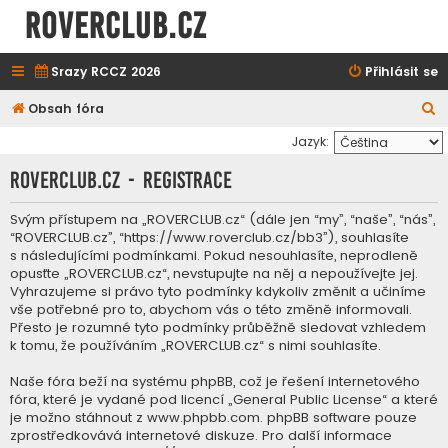
ROVERCLUB.cz
Srazy RCCZ 2026
Přihlásit se
H
Obsah fóra
l
Jazyk:
e
ROVERCLUB.cz - Registrace
d
a
Svým přístupem na „ROVERCLUB.cz“ (dále jen “my”, “naše”, “nás”,
“ROVERCLUB.cz”, “https://www.roverclub.cz/bb3”), souhlasíte
t
s následujícími podmínkami. Pokud nesouhlasíte, neprodleně
opusťte „ROVERCLUB.cz“, nevstupujte na něj a nepoužívejte jej.
Vyhrazujeme si právo tyto podmínky kdykoliv změnit a učiníme
vše potřebné pro to, abychom vás o této změně informovali.
Přesto je rozumné tyto podmínky průběžně sledovat vzhledem
k tomu, že používáním „ROVERCLUB.cz“ s nimi souhlasíte.
Naše fóra beží na systému phpBB, což je řešení internetového
fóra, které je vydané pod licencí „
General Public License
“ a které
je možno stáhnout z
www.phpbb.com
. phpBB software pouze
zprostředkovává internetové diskuze. Pro další informace