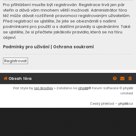
Pro přihlášení musíte být registrován. Registrace trvá jen pár
vteřin a dává vám mnohem větší možnosti. Administrátor fóra
též může dávat rozšířené pravomoci registrovaným uživatelům.
Před registrací se ujistěte, že jste se obeznámili s našimi
podmínkami pro použití a s dalšími pravidly a ujednáními. Také
se ujistěte, že si přečtete jakákoliv pravidla, která se na fóru
objeví.
Podmínky pro užívání
|
Ochrana soukromí
Registrovat
Obsah fóra
Flat Style by
Ian Bradley
• Založeno na
phpBB
® Forum Software © phpBB
Limited
Český překlad –
phpBB.cz