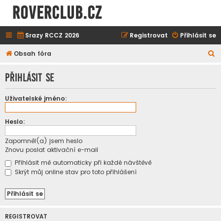
ROVERCLUB.cz
Srazy RCCZ 2026
Registrovat
Přihlásit se
H
Obsah fóra
l
Přihlásit se
e
d
Uživatelské jméno:
a
t
Heslo:
Zapomněl(a) jsem heslo
Znovu poslat aktivační e-mail
Přihlásit mě automaticky při každé návštěvě
Skrýt můj online stav pro toto přihlášení
REGISTROVAT