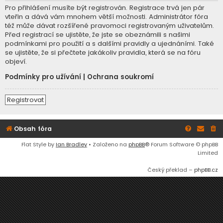
Pro přihlášení musíte být registrován. Registrace trvá jen pár
vteřin a dává vám mnohem větší možnosti. Administrátor fóra
též může dávat rozšířené pravomoci registrovaným uživatelům.
Před registrací se ujistěte, že jste se obeznámili s našimi
podmínkami pro použití a s dalšími pravidly a ujednáními. Také
se ujistěte, že si přečtete jakákoliv pravidla, která se na fóru
objeví.
Podmínky pro užívání
|
Ochrana soukromí
Registrovat
Obsah fóra
Flat Style by
Ian Bradley
• Založeno na
phpBB
® Forum Software © phpBB
Limited
Český překlad –
phpBB.cz