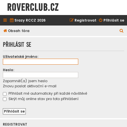
ROVERCLUB.cz
Srazy RCCZ 2026
Registrovat
Přihlásit se
H
Obsah fóra
l
Přihlásit se
e
d
Uživatelské jméno:
a
t
Heslo:
Zapomněl(a) jsem heslo
Znovu poslat aktivační e-mail
Přihlásit mě automaticky při každé návštěvě
Skrýt můj online stav pro toto přihlášení
REGISTROVAT