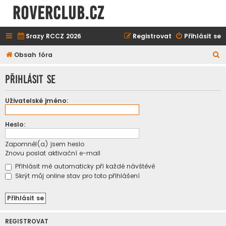
ROVERCLUB.cz
Srazy RCCZ 2026
Registrovat
Přihlásit se
H
Obsah fóra
l
Přihlásit se
e
d
Uživatelské jméno:
a
t
Heslo:
Zapomněl(a) jsem heslo
Znovu poslat aktivační e-mail
Přihlásit mě automaticky při každé návštěvě
Skrýt můj online stav pro toto přihlášení
REGISTROVAT