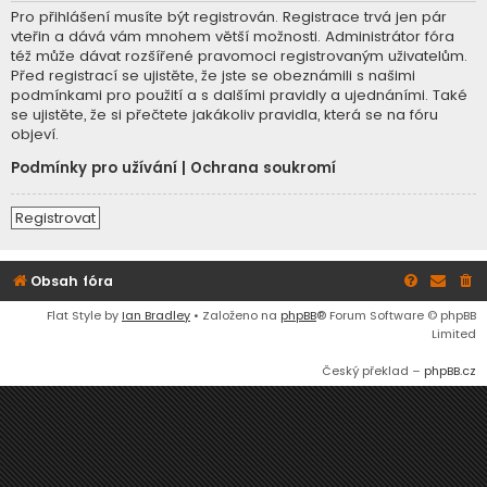
Pro přihlášení musíte být registrován. Registrace trvá jen pár
vteřin a dává vám mnohem větší možnosti. Administrátor fóra
též může dávat rozšířené pravomoci registrovaným uživatelům.
Před registrací se ujistěte, že jste se obeznámili s našimi
podmínkami pro použití a s dalšími pravidly a ujednáními. Také
se ujistěte, že si přečtete jakákoliv pravidla, která se na fóru
objeví.
Podmínky pro užívání
|
Ochrana soukromí
Registrovat
Obsah fóra
Flat Style by
Ian Bradley
• Založeno na
phpBB
® Forum Software © phpBB
Limited
Český překlad –
phpBB.cz