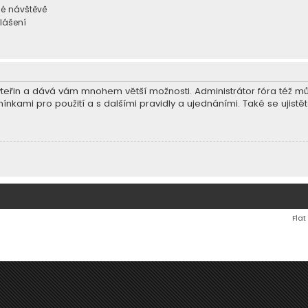
dé návštěvě
hlášení
ár vteřin a dává vám mnohem větší možnosti. Administrátor fóra též 
ínkami pro použití a s dalšími pravidly a ujednáními. Také se ujistěte
Flat