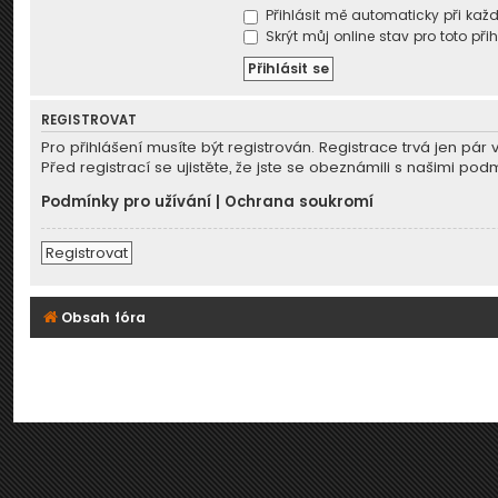
Přihlásit mě automaticky při kaž
Skrýt můj online stav pro toto při
REGISTROVAT
Pro přihlášení musíte být registrován. Registrace trvá jen p
Před registrací se ujistěte, že jste se obeznámili s našimi podm
Podmínky pro užívání
|
Ochrana soukromí
Registrovat
Obsah fóra