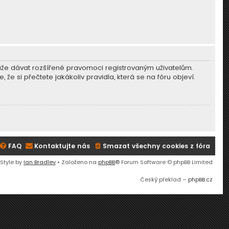
může dávat rozšířené pravomoci registrovaným uživatelům.
, že si přečtete jakákoliv pravidla, která se na fóru objeví.
FAQ
Kontaktujte nás
Smazat všechny cookies z fóra
 Style by
Ian Bradley
• Založeno na
phpBB
® Forum Software © phpBB Limited
Český překlad –
phpBB.cz