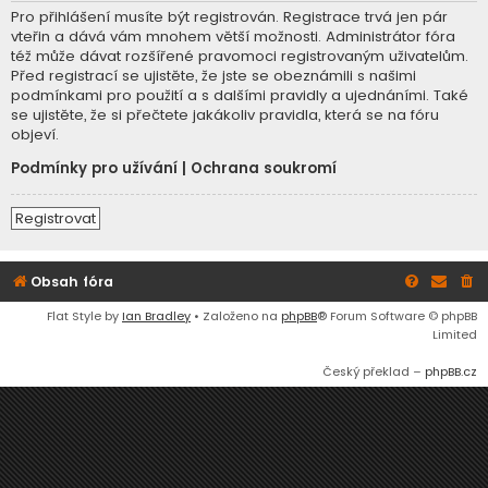
Pro přihlášení musíte být registrován. Registrace trvá jen pár
vteřin a dává vám mnohem větší možnosti. Administrátor fóra
též může dávat rozšířené pravomoci registrovaným uživatelům.
Před registrací se ujistěte, že jste se obeznámili s našimi
podmínkami pro použití a s dalšími pravidly a ujednáními. Také
se ujistěte, že si přečtete jakákoliv pravidla, která se na fóru
objeví.
Podmínky pro užívání
|
Ochrana soukromí
Registrovat
Obsah fóra
Flat Style by
Ian Bradley
• Založeno na
phpBB
® Forum Software © phpBB
Limited
Český překlad –
phpBB.cz