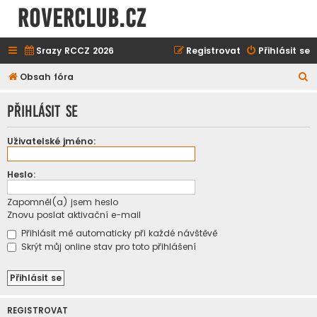
ROVERCLUB.cz
Srazy RCCZ 2026
Registrovat
Přihlásit se
H
Obsah fóra
l
Přihlásit se
e
d
Uživatelské jméno:
a
t
Heslo:
Zapomněl(a) jsem heslo
Znovu poslat aktivační e-mail
Přihlásit mě automaticky při každé návštěvě
Skrýt můj online stav pro toto přihlášení
REGISTROVAT