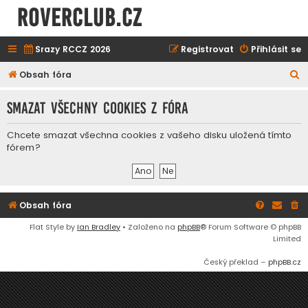
ROVERCLUB.cz
Srazy RCCZ 2026
Registrovat
Přihlásit se
H
Obsah fóra
l
Smazat všechny cookies z fóra
e
d
Chcete smazat všechna cookies z vašeho disku uložená tímto
a
fórem?
t
Obsah fóra
Flat Style by
Ian Bradley
• Založeno na
phpBB
® Forum Software © phpBB
Limited
Český překlad –
phpBB.cz