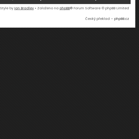
 Style by
Ian Bradley
• Založeno na
phpBB
® Forum Software © phpBB Limited
Český překlad –
phpBB.cz