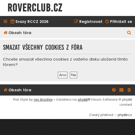
ROVERCLUB.cz
Srazy RCCZ 2026
Registrovat
Přihlásit se
H
Obsah fóra
l
Smazat všechny cookies z fóra
e
d
Chcete smazat všechna cookies z vašeho disku uložená tímto
a
fórem?
t
Obsah fóra
Flat Style by
Ian Bradley
• Založeno na
phpBB
® Forum Software © phpBB
Limited
Český překlad –
phpBB.cz