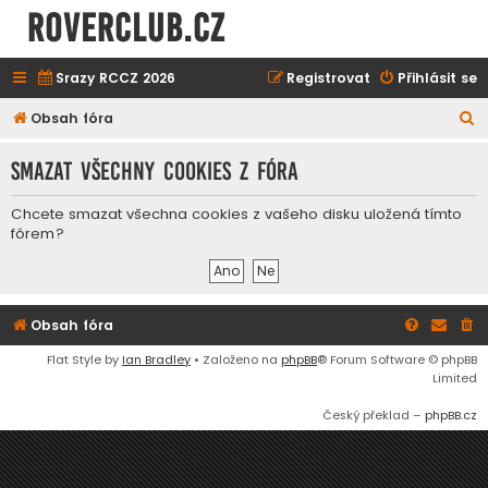
ROVERCLUB.cz
Srazy RCCZ 2026
Registrovat
Přihlásit se
H
Obsah fóra
l
Smazat všechny cookies z fóra
e
d
Chcete smazat všechna cookies z vašeho disku uložená tímto
a
fórem?
t
Obsah fóra
Flat Style by
Ian Bradley
• Založeno na
phpBB
® Forum Software © phpBB
Limited
Český překlad –
phpBB.cz