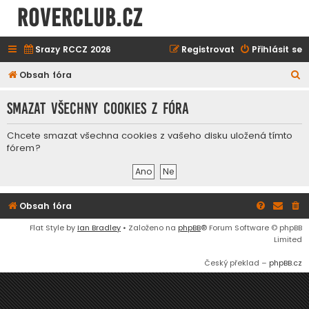
ROVERCLUB.cz
Srazy RCCZ 2026
Registrovat
Přihlásit se
H
Obsah fóra
l
Smazat všechny cookies z fóra
e
d
Chcete smazat všechna cookies z vašeho disku uložená tímto
a
fórem?
t
Obsah fóra
Flat Style by
Ian Bradley
• Založeno na
phpBB
® Forum Software © phpBB
Limited
Český překlad –
phpBB.cz