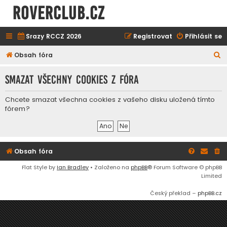
ROVERCLUB.cz
Srazy RCCZ 2026
Registrovat
Přihlásit se
H
Obsah fóra
l
Smazat všechny cookies z fóra
e
d
Chcete smazat všechna cookies z vašeho disku uložená tímto
a
fórem?
t
Obsah fóra
Flat Style by
Ian Bradley
• Založeno na
phpBB
® Forum Software © phpBB
Limited
Český překlad –
phpBB.cz