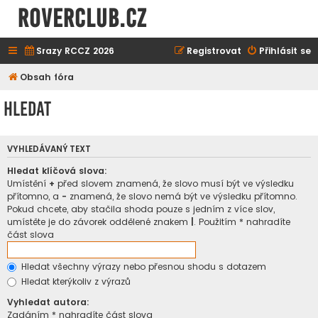
ROVERCLUB.cz
Srazy RCCZ 2026
Registrovat
Přihlásit se
Obsah fóra
Hledat
VYHLEDÁVANÝ TEXT
Hledat klíčová slova:
Umístění
+
před slovem znamená, že slovo musí být ve výsledku
přítomno, a
-
znamená, že slovo nemá být ve výsledku přítomno.
Pokud chcete, aby stačila shoda pouze s jedním z více slov,
umístěte je do závorek oddělené znakem
|
. Použitím * nahradíte
část slova
Hledat všechny výrazy nebo přesnou shodu s dotazem
Hledat kterýkoliv z výrazů
Vyhledat autora:
Zadáním * nahradíte část slova