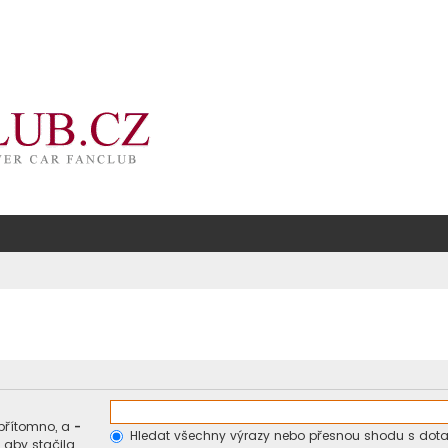
přítomno, a
-
Hledat všechny výrazy nebo přesnou shodu s dot
 aby stačila