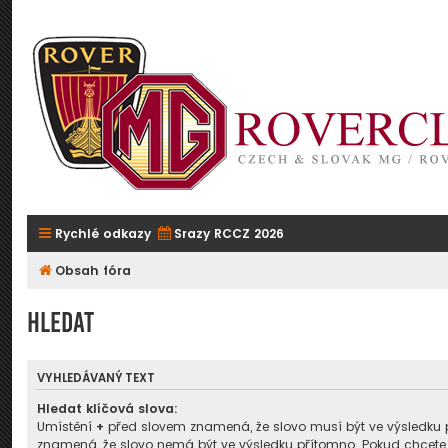
Rychlé odkazy
Srazy RCCZ 2026
Obsah fóra
Hledat
VYHLEDÁVANÝ TEXT
Hledat klíčová slova:
Umístění
+
před slovem znamená, že slovo musí být ve výsledku 
znamená, že slovo nemá být ve výsledku přítomno. Pokud chcete,