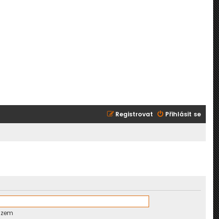
Registrovat
Přihlásit se
azem