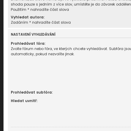
shoda pouze s jedním z více slov, umístěte je do závorek odděl
Použitím * nahradíte část slova
Vyhledat autora:
Zadáním * nahradíte část slova
NASTAVENÍ VYHLEDÁVÁNÍ
Prohledávat fóra:
Zvolte fórum nebo fóra, ve kterých chcete vyhledávat. Subfóra j
automaticky, pokud nezvolíte jinak.
Prohledávat subfóra:
Hledat uvnitř: