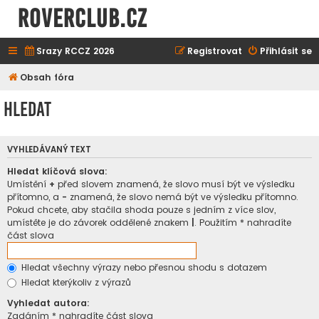
ROVERCLUB.cz
Srazy RCCZ 2026
Registrovat
Přihlásit se
Obsah fóra
Hledat
VYHLEDÁVANÝ TEXT
Hledat klíčová slova:
Umístění
+
před slovem znamená, že slovo musí být ve výsledku
přítomno, a
-
znamená, že slovo nemá být ve výsledku přítomno.
Pokud chcete, aby stačila shoda pouze s jedním z více slov,
umístěte je do závorek oddělené znakem
|
. Použitím * nahradíte
část slova
Hledat všechny výrazy nebo přesnou shodu s dotazem
Hledat kterýkoliv z výrazů
Vyhledat autora:
Zadáním * nahradíte část slova