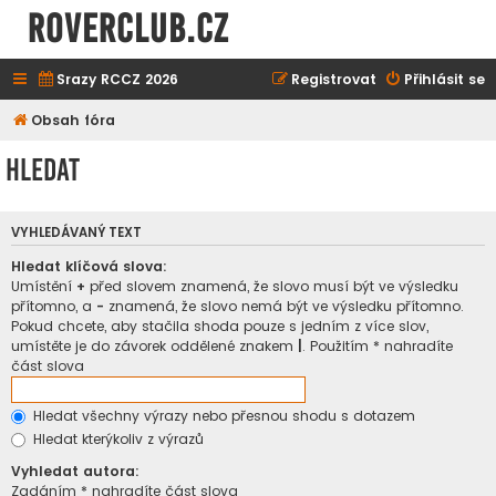
ROVERCLUB.cz
Srazy RCCZ 2026
Registrovat
Přihlásit se
Obsah fóra
Hledat
VYHLEDÁVANÝ TEXT
Hledat klíčová slova:
Umístění
+
před slovem znamená, že slovo musí být ve výsledku
přítomno, a
-
znamená, že slovo nemá být ve výsledku přítomno.
Pokud chcete, aby stačila shoda pouze s jedním z více slov,
umístěte je do závorek oddělené znakem
|
. Použitím * nahradíte
část slova
Hledat všechny výrazy nebo přesnou shodu s dotazem
Hledat kterýkoliv z výrazů
Vyhledat autora:
Zadáním * nahradíte část slova