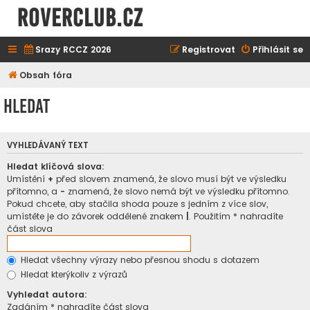
ROVERCLUB.cz
Srazy RCCZ 2026
Registrovat
Přihlásit se
Obsah fóra
Hledat
VYHLEDÁVANÝ TEXT
Hledat klíčová slova:
Umístění
+
před slovem znamená, že slovo musí být ve výsledku
přítomno, a
-
znamená, že slovo nemá být ve výsledku přítomno.
Pokud chcete, aby stačila shoda pouze s jedním z více slov,
umístěte je do závorek oddělené znakem
|
. Použitím * nahradíte
část slova
Hledat všechny výrazy nebo přesnou shodu s dotazem
Hledat kterýkoliv z výrazů
Vyhledat autora:
Zadáním * nahradíte část slova