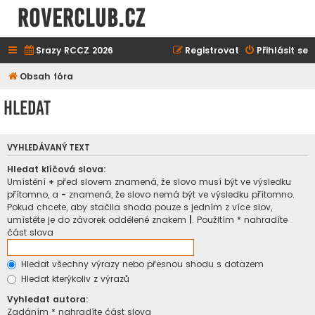
ROVERCLUB.cz
Srazy RCCZ 2026
Registrovat
Přihlásit se
Obsah fóra
Hledat
VYHLEDÁVANÝ TEXT
Hledat klíčová slova:
Umístění
+
před slovem znamená, že slovo musí být ve výsledku
přítomno, a
-
znamená, že slovo nemá být ve výsledku přítomno.
Pokud chcete, aby stačila shoda pouze s jedním z více slov,
umístěte je do závorek oddělené znakem
|
. Použitím * nahradíte
část slova
Hledat všechny výrazy nebo přesnou shodu s dotazem
Hledat kterýkoliv z výrazů
Vyhledat autora:
Zadáním * nahradíte část slova