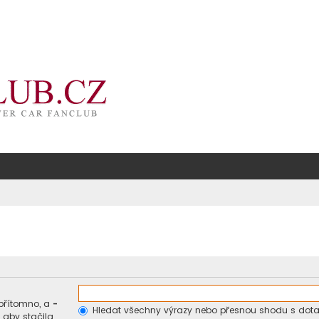
přítomno, a
-
Hledat všechny výrazy nebo přesnou shodu s dot
 aby stačila