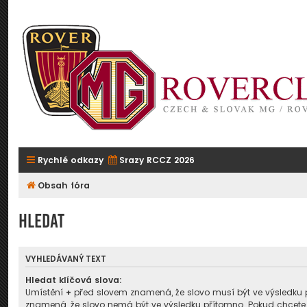
Rychlé odkazy
Srazy RCCZ 2026
Obsah fóra
Hledat
VYHLEDÁVANÝ TEXT
Hledat klíčová slova:
Umístění
+
před slovem znamená, že slovo musí být ve výsledku 
znamená, že slovo nemá být ve výsledku přítomno. Pokud chcete,