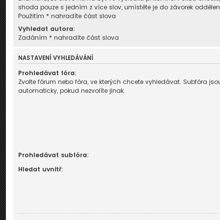
shoda pouze s jedním z více slov, umístěte je do závorek odděl
Použitím * nahradíte část slova
Vyhledat autora:
Zadáním * nahradíte část slova
NASTAVENÍ VYHLEDÁVÁNÍ
Prohledávat fóra:
Zvolte fórum nebo fóra, ve kterých chcete vyhledávat. Subfóra j
automaticky, pokud nezvolíte jinak.
Prohledávat subfóra:
Hledat uvnitř: