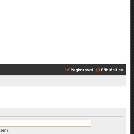
Registrovat
Přihlásit se
azem