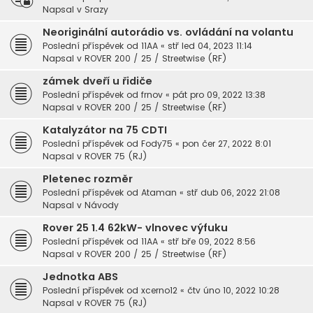
Napsal v
Srazy
Neoriginální autorádio vs. ovládání na volantu
Poslední příspěvek od
11AA
«
stř led 04, 2023 11:14
Napsal v
ROVER 200 / 25 / Streetwise (RF)
zámek dveří u řidiče
Poslední příspěvek od
frnov
«
pát pro 09, 2022 13:38
Napsal v
ROVER 200 / 25 / Streetwise (RF)
Katalyzátor na 75 CDTI
Poslední příspěvek od
Fody75
«
pon čer 27, 2022 8:01
Napsal v
ROVER 75 (RJ)
Pletenec rozměr
Poslední příspěvek od
Ataman
«
stř dub 06, 2022 21:08
Napsal v
Návody
Rover 25 1.4 62kW- vlnovec výfuku
Poslední příspěvek od
11AA
«
stř bře 09, 2022 8:56
Napsal v
ROVER 200 / 25 / Streetwise (RF)
Jednotka ABS
Poslední příspěvek od
xcerno12
«
čtv úno 10, 2022 10:28
Napsal v
ROVER 75 (RJ)