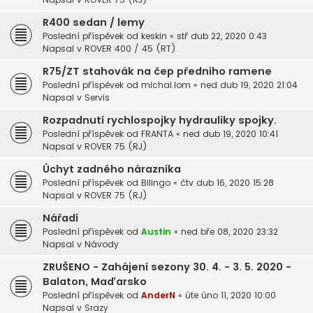
R400 sedan / lemy
Poslední příspěvek od
keskin
«
stř dub 22, 2020 0:43
Napsal v
ROVER 400 / 45 (RT)
R75/ZT stahovák na čep předního ramene
Poslední příspěvek od
michal.lom
«
ned dub 19, 2020 21:04
Napsal v
Servis
Rozpadnutí rychlospojky hydrauliky spojky.
Poslední příspěvek od
FRANTA
«
ned dub 19, 2020 10:41
Napsal v
ROVER 75 (RJ)
Úchyt zadného nárazníka
Poslední příspěvek od
Bilingo
«
čtv dub 16, 2020 15:28
Napsal v
ROVER 75 (RJ)
Nářadí
Poslední příspěvek od
Austin
«
ned bře 08, 2020 23:32
Napsal v
Návody
ZRUŠENO - Zahájení sezony 30. 4. - 3. 5. 2020 -
Balaton, Maďarsko
Poslední příspěvek od
AnderN
«
úte úno 11, 2020 10:00
Napsal v
Srazy