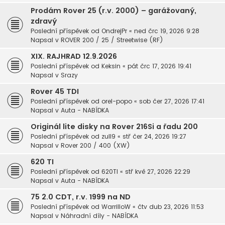
Prodám Rover 25 (r.v. 2000) – garážovaný,
zdravý
Poslední příspěvek od
OndrejPr
«
ned črc 19, 2026 9:28
Napsal v
ROVER 200 / 25 / Streetwise (RF)
XIX. RAJHRAD 12.9.2026
Poslední příspěvek od
Keksin
«
pát črc 17, 2026 19:41
Napsal v
Srazy
Rover 45 TDI
Poslední příspěvek od
orel-popo
«
sob čer 27, 2026 17:41
Napsal v
Auta - NABÍDKA
Originál lite disky na Rover 216Si a řadu 200
Poslední příspěvek od
zull9
«
stř čer 24, 2026 19:27
Napsal v
Rover 200 / 400 (XW)
620 TI
Poslední příspěvek od
620TI
«
stř kvě 27, 2026 22:29
Napsal v
Auta - NABÍDKA
75 2.0 CDT, r.v. 1999 na ND
Poslední příspěvek od
WarrilloW
«
čtv dub 23, 2026 11:53
Napsal v
Náhradní díly - NABÍDKA