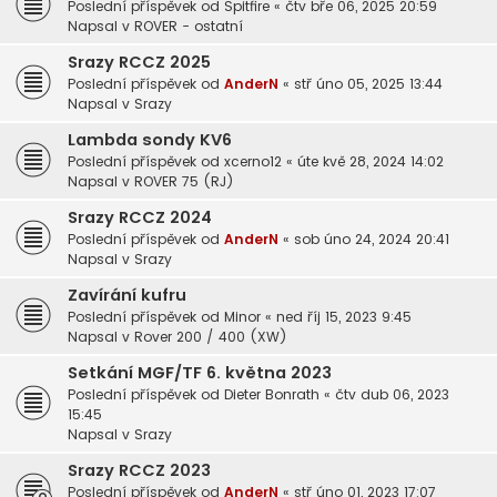
Poslední příspěvek od
Spitfire
«
čtv bře 06, 2025 20:59
Napsal v
ROVER - ostatní
Srazy RCCZ 2025
Poslední příspěvek od
AnderN
«
stř úno 05, 2025 13:44
Napsal v
Srazy
Lambda sondy KV6
Poslední příspěvek od
xcerno12
«
úte kvě 28, 2024 14:02
Napsal v
ROVER 75 (RJ)
Srazy RCCZ 2024
Poslední příspěvek od
AnderN
«
sob úno 24, 2024 20:41
Napsal v
Srazy
Zavírání kufru
Poslední příspěvek od
Minor
«
ned říj 15, 2023 9:45
Napsal v
Rover 200 / 400 (XW)
Setkání MGF/TF 6. května 2023
Poslední příspěvek od
Dieter Bonrath
«
čtv dub 06, 2023
15:45
Napsal v
Srazy
Srazy RCCZ 2023
Poslední příspěvek od
AnderN
«
stř úno 01, 2023 17:07