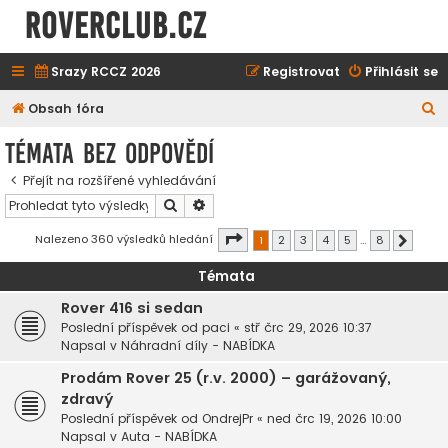
ROVERCLUB.cz
Srazy RCCZ 2026
Registrovat
Přihlásit se
H
Obsah fóra
l
Témata bez odpovědí
e
Přejít na rozšířené vyhledávání
d
Hledat
Pokročilé hledání
a
t
Stránka
1
z
8
Nalezeno 360 výsledků hledání
1
2
3
4
5
…
8
Další
Témata
Rover 416 si sedan
Poslední příspěvek od
paci
«
stř črc 29, 2026 10:37
Napsal v
Náhradní díly - NABÍDKA
Prodám Rover 25 (r.v. 2000) – garážovaný,
zdravý
Poslední příspěvek od
OndrejPr
«
ned črc 19, 2026 10:00
Napsal v
Auta - NABÍDKA