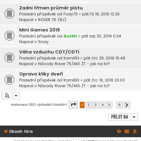
Zadní třmen průměr pístu
Poslední příspěvek od
Fody75
«
pát říj 18, 2019 12:29
Napsal v
ROVER 75 (RJ)
Mini Games 2019
Poslední příspěvek od
Austin
«
pát srp 30, 2019 0:24
Napsal v
Srazy
Váha vzduchu CDT/CDTi
Poslední příspěvek od
Kamil93
«
pát črc 26, 2019 15:48
Napsal v
Návody Rover 75/MG ZT - jak na to?
Oprava kliky dveří
Poslední příspěvek od
Kamil93
«
pát črc 19, 2019 23:03
Napsal v
Návody Rover 75/MG ZT - jak na to?
Stránka
1
z
8
Nalezeno 360 výsledků hledání
1
2
3
4
5
…
8
Další
Přejít na
Obsah fóra