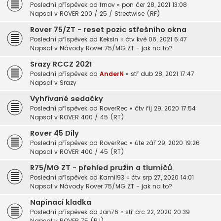
Poslední příspěvek od
frnov
«
pon čer 28, 2021 13:08
Napsal v
ROVER 200 / 25 / Streetwise (RF)
Rover 75/ZT - reset pozic střešního okna
Poslední příspěvek od
Keksin
«
čtv kvě 06, 2021 6:47
Napsal v
Návody Rover 75/MG ZT - jak na to?
Srazy RCCZ 2021
Poslední příspěvek od
AnderN
«
stř dub 28, 2021 17:47
Napsal v
Srazy
Vyhřívané sedačky
Poslední příspěvek od
RoverRec
«
čtv říj 29, 2020 17:54
Napsal v
ROVER 400 / 45 (RT)
Rover 45 Díly
Poslední příspěvek od
RoverRec
«
úte zář 29, 2020 19:26
Napsal v
ROVER 400 / 45 (RT)
R75/MG ZT - přehled pružin a tlumičů
Poslední příspěvek od
Kamil93
«
čtv srp 27, 2020 14:01
Napsal v
Návody Rover 75/MG ZT - jak na to?
Napínací kladka
Poslední příspěvek od
Jan76
«
stř črc 22, 2020 20:39
Napsal v
ROVER 75 (RJ)