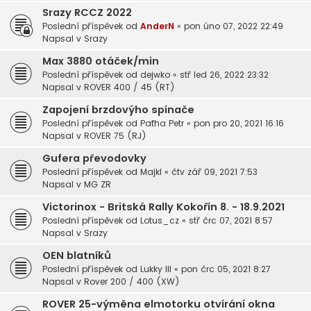
Srazy RCCZ 2022
Poslední příspěvek od
AnderN
«
pon úno 07, 2022 22:49
Napsal v
Srazy
Max 3880 otáček/min
Poslední příspěvek od
dejwko
«
stř led 26, 2022 23:32
Napsal v
ROVER 400 / 45 (RT)
Zapojení brzdovýho spínače
Poslední příspěvek od
Paťha Petr
«
pon pro 20, 2021 16:16
Napsal v
ROVER 75 (RJ)
Gufera převodovky
Poslední příspěvek od
Majkl
«
čtv zář 09, 2021 7:53
Napsal v
MG ZR
Victorinox - Britská Rally Kokořín 8. - 18.9.2021
Poslední příspěvek od
Lotus_cz
«
stř črc 07, 2021 8:57
Napsal v
Srazy
OEN blatníků
Poslední příspěvek od
Lukky III
«
pon črc 05, 2021 8:27
Napsal v
Rover 200 / 400 (XW)
ROVER 25-výměna elmotorku otvírání okna