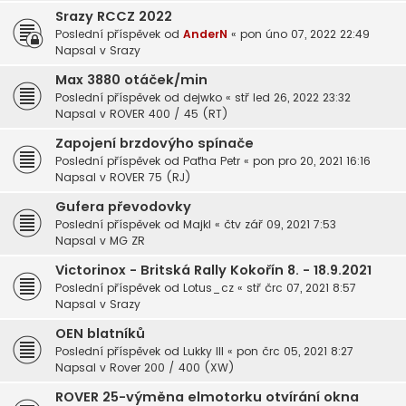
Srazy RCCZ 2022
Poslední příspěvek od
AnderN
«
pon úno 07, 2022 22:49
Napsal v
Srazy
Max 3880 otáček/min
Poslední příspěvek od
dejwko
«
stř led 26, 2022 23:32
Napsal v
ROVER 400 / 45 (RT)
Zapojení brzdovýho spínače
Poslední příspěvek od
Paťha Petr
«
pon pro 20, 2021 16:16
Napsal v
ROVER 75 (RJ)
Gufera převodovky
Poslední příspěvek od
Majkl
«
čtv zář 09, 2021 7:53
Napsal v
MG ZR
Victorinox - Britská Rally Kokořín 8. - 18.9.2021
Poslední příspěvek od
Lotus_cz
«
stř črc 07, 2021 8:57
Napsal v
Srazy
OEN blatníků
Poslední příspěvek od
Lukky III
«
pon črc 05, 2021 8:27
Napsal v
Rover 200 / 400 (XW)
ROVER 25-výměna elmotorku otvírání okna