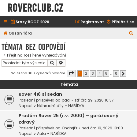
ROVERCLUB.cz
Srazy RCCZ 2026
Registrovat
Přihlásit se
H
Obsah fóra
l
Témata bez odpovědí
e
Přejít na rozšířené vyhledávání
d
Hledat
Pokročilé hledání
a
t
Stránka
1
z
8
Nalezeno 360 výsledků hledání
1
2
3
4
5
…
8
Další
Témata
Rover 416 si sedan
Poslední příspěvek od
paci
«
stř črc 29, 2026 10:37
Napsal v
Náhradní díly - NABÍDKA
Prodám Rover 25 (r.v. 2000) – garážovaný,
zdravý
Poslední příspěvek od
OndrejPr
«
ned črc 19, 2026 10:00
Napsal v
Auta - NABÍDKA