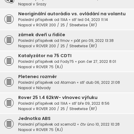
Napsal v
Srazy
Neoriginální autorádio vs. ovládání na volantu
Poslední příspěvek od
11AA
«
stř led 04, 2023 11:14
Napsal v
ROVER 200 / 25 / Streetwise (RF)
zámek dveří u řidiče
Poslední příspěvek od
frnov
«
pát pro 09, 2022 13:38
Napsal v
ROVER 200 / 25 / Streetwise (RF)
Katalyzátor na 75 CDTI
Poslední příspěvek od
Fody75
«
pon čer 27, 2022 8:01
Napsal v
ROVER 75 (RJ)
Pletenec rozměr
Poslední příspěvek od
Ataman
«
stř dub 06, 2022 21:08
Napsal v
Návody
Rover 25 1.4 62kW- vlnovec výfuku
Poslední příspěvek od
11AA
«
stř bře 09, 2022 8:56
Napsal v
ROVER 200 / 25 / Streetwise (RF)
Jednotka ABS
Poslední příspěvek od
xcerno12
«
čtv úno 10, 2022 10:28
Napsal v
ROVER 75 (RJ)