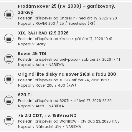
Prodám Rover 25 (r.v. 2000) – garážovaný,
zdravý
Poslední příspěvek od
OndrejPr
«
ned črc 19, 2026 9:28
Napsal v
ROVER 200 / 25 / Streetwise (RF)
XIX. RAJHRAD 12.9.2026
Poslední příspěvek od
Keksin
«
pát črc 17, 2026 19:41
Napsal v
Srazy
Rover 45 TDI
Poslední příspěvek od
orel-popo
«
sob čer 27, 2026 17:41
Napsal v
Auta - NABÍDKA
Originál lite disky na Rover 216Si a řadu 200
Poslední příspěvek od
zull9
«
stř čer 24, 2026 19:27
Napsal v
Rover 200 / 400 (XW)
620 TI
Poslední příspěvek od
620TI
«
stř kvě 27, 2026 22:29
Napsal v
Auta - NABÍDKA
75 2.0 CDT, r.v. 1999 na ND
Poslední příspěvek od
WarrilloW
«
čtv dub 23, 2026 11:53
Napsal v
Náhradní díly - NABÍDKA