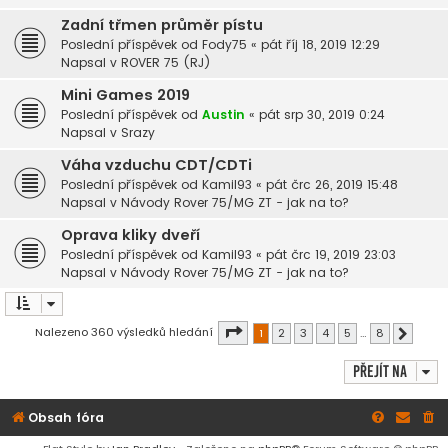
Zadní třmen průměr pístu
Poslední příspěvek od
Fody75
«
pát říj 18, 2019 12:29
Napsal v
ROVER 75 (RJ)
Mini Games 2019
Poslední příspěvek od
Austin
«
pát srp 30, 2019 0:24
Napsal v
Srazy
Váha vzduchu CDT/CDTi
Poslední příspěvek od
Kamil93
«
pát črc 26, 2019 15:48
Napsal v
Návody Rover 75/MG ZT - jak na to?
Oprava kliky dveří
Poslední příspěvek od
Kamil93
«
pát črc 19, 2019 23:03
Napsal v
Návody Rover 75/MG ZT - jak na to?
Stránka
1
z
8
Nalezeno 360 výsledků hledání
1
2
3
4
5
…
8
Další
Přejít na
Obsah fóra