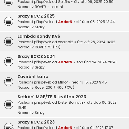
Poslední příspěvek od
Spitfire
«
čtv bře 06, 2025 20:59
Napsal v
ROVER - ostatní
Srazy RCCZ 2025
Poslední příspěvek od
AnderN
«
stř úno 05, 2025 13:44
Napsal v
Srazy
Lambda sondy KV6
Poslední příspěvek od
xcerno12
«
úte kvě 28, 2024 14:02
Napsal v
ROVER 75 (RJ)
Srazy RCCZ 2024
Poslední příspěvek od
AnderN
«
sob úno 24, 2024 20:41
Napsal v
Srazy
Zavírání kufru
Poslední příspěvek od
Minor
«
ned říj 15, 2023 9:45
Napsal v
Rover 200 / 400 (XW)
Setkání MGF/TF 6. května 2023
Poslední příspěvek od
Dieter Bonrath
«
čtv dub 06, 2023
15:45
Napsal v
Srazy
Srazy RCCZ 2023
Poslední příspěvek od
AnderN
«
stř úno 01, 2023 17:07