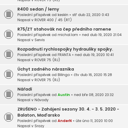
R400 sedan / lemy
Poslední příspěvek od
keskin
«
stř dub 22, 2020 0:43
Napsal v
ROVER 400 / 45 (RT)
R75/ZT stahovák na čep předního ramene
Poslední příspěvek od
michal.lom
«
ned dub 19, 2020 21:04
Napsal v
Servis
Rozpadnutí rychlospojky hydrauliky spojky.
Poslední příspěvek od
FRANTA
«
ned dub 19, 2020 10:41
Napsal v
ROVER 75 (RJ)
Úchyt zadného nárazníka
Poslední příspěvek od
Bilingo
«
čtv dub 16, 2020 15:28
Napsal v
ROVER 75 (RJ)
Nářadí
Poslední příspěvek od
Austin
«
ned bře 08, 2020 23:32
Napsal v
Návody
ZRUŠENO - Zahájení sezony 30. 4. - 3. 5. 2020 -
Balaton, Maďarsko
Poslední příspěvek od
AnderN
«
úte úno 11, 2020 10:00
Napsal v
Srazy