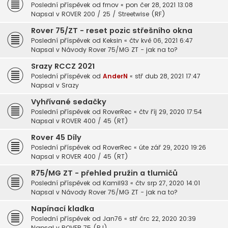
Poslední příspěvek od
frnov
«
pon čer 28, 2021 13:08
Napsal v
ROVER 200 / 25 / Streetwise (RF)
Rover 75/ZT - reset pozic střešního okna
Poslední příspěvek od
Keksin
«
čtv kvě 06, 2021 6:47
Napsal v
Návody Rover 75/MG ZT - jak na to?
Srazy RCCZ 2021
Poslední příspěvek od
AnderN
«
stř dub 28, 2021 17:47
Napsal v
Srazy
Vyhřívané sedačky
Poslední příspěvek od
RoverRec
«
čtv říj 29, 2020 17:54
Napsal v
ROVER 400 / 45 (RT)
Rover 45 Díly
Poslední příspěvek od
RoverRec
«
úte zář 29, 2020 19:26
Napsal v
ROVER 400 / 45 (RT)
R75/MG ZT - přehled pružin a tlumičů
Poslední příspěvek od
Kamil93
«
čtv srp 27, 2020 14:01
Napsal v
Návody Rover 75/MG ZT - jak na to?
Napínací kladka
Poslední příspěvek od
Jan76
«
stř črc 22, 2020 20:39
Napsal v
ROVER 75 (RJ)