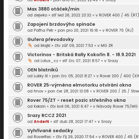
Max 3880 otáček/min
od
dejwko
» stř led 26, 2022 23:32 » v
ROVER 400 / 45 (RT
Zapojení brzdovýho spínače
od
Paťha Petr
» pon pro 20, 2021 16:16 » v
ROVER 75 (RJ)
Gufera převodovky
od
Majkl
» čtv zář 09, 2021 7:53 » v
MG ZR
Victorinox - Britská Rally Kokořín 8. - 18.9.2021
od
Lotus_cz
» stř črc 07, 2021 8:57 » v
Srazy
OEN blatníků
od
Lukky III
» pon črc 05, 2021 8:27 » v
Rover 200 / 400 (X
ROVER 25-výměna elmotorku otvírání okna
od
frnov
» pon čer 28, 2021 13:08 » v
ROVER 200 / 25 / Stre
Rover 75/ZT - reset pozic střešního okna
od
Keksin
» čtv kvě 06, 2021 6:47 » v
Návody Rover 75/MG Z
Srazy RCCZ 2021
od
AnderN
» stř dub 28, 2021 17:47 » v
Srazy
Vyhřívané sedačky
od
RoverRec
» čtv říj 29, 2020 17:54 » v
ROVER 400 / 45 (R