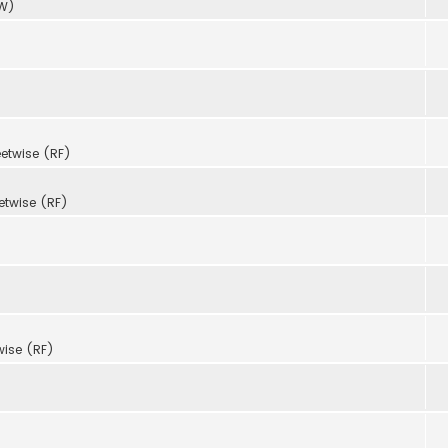
XW)
eetwise (RF)
etwise (RF)
wise (RF)