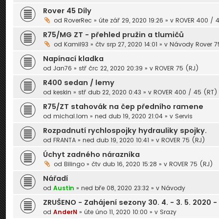
Rover 45 Díly
od
RoverRec
» úte zář 29, 2020 19:26 » v
ROVER 400 / 
R75/MG ZT - přehled pružin a tlumičů
od
Kamil93
» čtv srp 27, 2020 14:01 » v
Návody Rover 75
Napínací kladka
od
Jan76
» stř črc 22, 2020 20:39 » v
ROVER 75 (RJ)
R400 sedan / lemy
od
keskin
» stř dub 22, 2020 0:43 » v
ROVER 400 / 45 (RT)
R75/ZT stahovák na čep předního ramene
od
michal.lom
» ned dub 19, 2020 21:04 » v
Servis
Rozpadnutí rychlospojky hydrauliky spojky.
od
FRANTA
» ned dub 19, 2020 10:41 » v
ROVER 75 (RJ)
Úchyt zadného nárazníka
od
Bilingo
» čtv dub 16, 2020 15:28 » v
ROVER 75 (RJ)
Nářadí
od
Austin
» ned bře 08, 2020 23:32 » v
Návody
ZRUŠENO - Zahájení sezony 30. 4. - 3. 5. 2020
od
AnderN
» úte úno 11, 2020 10:00 » v
Srazy