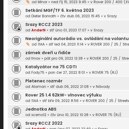
od
Minor
» ned říj 15, 2023 9:45 » v
Rover 200 / 400 (
Setkání MGF/TF 6. května 2023
od
Dieter Bonrath
» čtv dub 06, 2023 15:45 » v
Srazy
Srazy RCCZ 2023
od
AnderN
» stř úno 01, 2023 17:07 » v
Srazy
Neoriginální autorádio vs. ovládání na volantu
od
11AA
» stř led 04, 2023 11:14 » v
ROVER 200 / 25 / Str
zámek dveří u řidiče
od
frnov
» pát pro 09, 2022 13:38 » v
ROVER 200 / 25 / Stre
Katalyzátor na 75 CDTI
od
Fody75
» pon čer 27, 2022 8:01 » v
ROVER 75 (RJ)
Pletenec rozměr
od
Ataman
» stř dub 06, 2022 21:08 » v
Návody
Rover 25 1.4 62kW- vlnovec výfuku
od
11AA
» stř bře 09, 2022 8:56 » v
ROVER 200 / 25 / Street
Jednotka ABS
od
xcerno12
» čtv úno 10, 2022 10:28 » v
ROVER 75 (RJ)
Srazy RCCZ 2022
od
AnderN
» pon úno 07, 2022 22:49 » v
Srazy