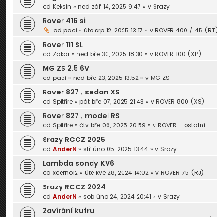
od
Keksin
» ned zář 14, 2025 9:47 » v
Srazy
Rover 416 si
od
paci
» úte srp 12, 2025 13:17 » v
ROVER 400 / 45 (RT
Rover 111 SL
od
Zakar
» ned bře 30, 2025 18:30 » v
ROVER 100 (XP)
MG ZS 2.5 6V
od
paci
» ned bře 23, 2025 13:52 » v
MG ZS
Rover 827 , sedan XS
od
Spitfire
» pát bře 07, 2025 21:43 » v
ROVER 800 (XS)
Rover 827 , model RS
od
Spitfire
» čtv bře 06, 2025 20:59 » v
ROVER - ostatní
Srazy RCCZ 2025
od
AnderN
» stř úno 05, 2025 13:44 » v
Srazy
Lambda sondy KV6
od
xcerno12
» úte kvě 28, 2024 14:02 » v
ROVER 75 (RJ)
Srazy RCCZ 2024
od
AnderN
» sob úno 24, 2024 20:41 » v
Srazy
Zavírání kufru