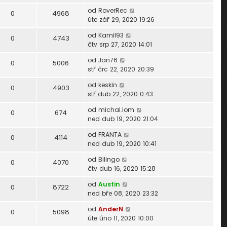
od
RoverRec
0
4968
úte zář 29, 2020 19:26
od
Kamil93
0
4743
čtv srp 27, 2020 14:01
od
Jan76
0
5006
stř črc 22, 2020 20:39
od
keskin
0
4903
stř dub 22, 2020 0:43
od
michal.lom
0
674
ned dub 19, 2020 21:04
od
FRANTA
0
4114
ned dub 19, 2020 10:41
od
Bilingo
0
4070
čtv dub 16, 2020 15:28
od
Austin
0
8722
ned bře 08, 2020 23:32
od
AnderN
0
5098
úte úno 11, 2020 10:00