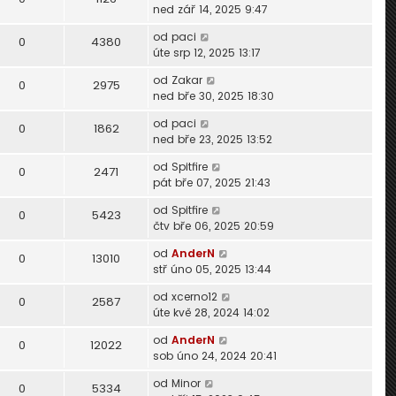
ned zář 14, 2025 9:47
od
paci
0
4380
úte srp 12, 2025 13:17
od
Zakar
0
2975
ned bře 30, 2025 18:30
od
paci
0
1862
ned bře 23, 2025 13:52
od
Spitfire
0
2471
pát bře 07, 2025 21:43
od
Spitfire
0
5423
čtv bře 06, 2025 20:59
od
AnderN
0
13010
stř úno 05, 2025 13:44
od
xcerno12
0
2587
úte kvě 28, 2024 14:02
od
AnderN
0
12022
sob úno 24, 2024 20:41
od
Minor
0
5334