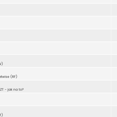
)
W)
etwise (RF)
T - jak na to?
T)