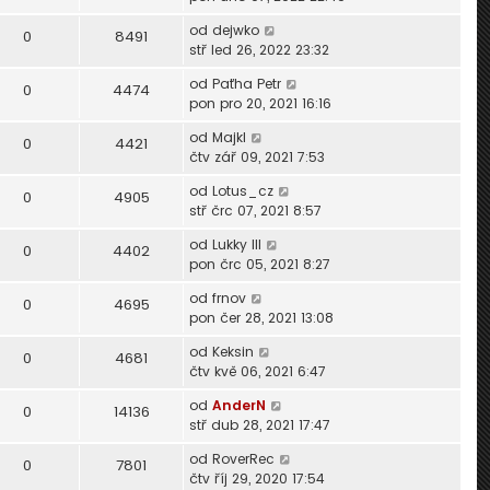
od
dejwko
0
8491
stř led 26, 2022 23:32
od
Paťha Petr
0
4474
pon pro 20, 2021 16:16
od
Majkl
0
4421
čtv zář 09, 2021 7:53
od
Lotus_cz
0
4905
stř črc 07, 2021 8:57
od
Lukky III
0
4402
pon črc 05, 2021 8:27
od
frnov
0
4695
pon čer 28, 2021 13:08
od
Keksin
0
4681
čtv kvě 06, 2021 6:47
od
AnderN
0
14136
stř dub 28, 2021 17:47
od
RoverRec
0
7801
čtv říj 29, 2020 17:54