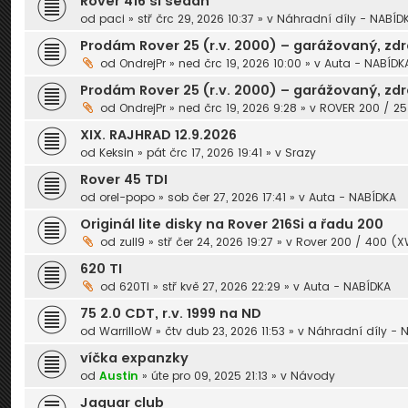
Rover 416 si sedan
od
paci
» stř črc 29, 2026 10:37 » v
Náhradní díly - NABÍD
Prodám Rover 25 (r.v. 2000) – garážovaný, zd
od
OndrejPr
» ned črc 19, 2026 10:00 » v
Auta - NABÍDK
Prodám Rover 25 (r.v. 2000) – garážovaný, zd
od
OndrejPr
» ned črc 19, 2026 9:28 » v
ROVER 200 / 25 
XIX. RAJHRAD 12.9.2026
od
Keksin
» pát črc 17, 2026 19:41 » v
Srazy
Rover 45 TDI
od
orel-popo
» sob čer 27, 2026 17:41 » v
Auta - NABÍDKA
Originál lite disky na Rover 216Si a řadu 200
od
zull9
» stř čer 24, 2026 19:27 » v
Rover 200 / 400 (
620 TI
od
620TI
» stř kvě 27, 2026 22:29 » v
Auta - NABÍDKA
75 2.0 CDT, r.v. 1999 na ND
od
WarrilloW
» čtv dub 23, 2026 11:53 » v
Náhradní díly - 
víčka expanzky
od
Austin
» úte pro 09, 2025 21:13 » v
Návody
Jaguar club