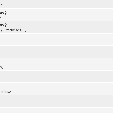
KA
ravý
A
ravý
/ Streetwise (RF)
XW)
NABÍDKA