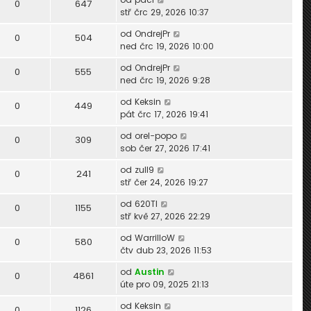
0
647
stř črc 29, 2026 10:37
od
OndrejPr
0
504
ned črc 19, 2026 10:00
od
OndrejPr
0
555
ned črc 19, 2026 9:28
od
Keksin
0
449
pát črc 17, 2026 19:41
od
orel-popo
0
309
sob čer 27, 2026 17:41
od
zull9
0
241
stř čer 24, 2026 19:27
od
620TI
0
1155
stř kvě 27, 2026 22:29
od
WarrilloW
0
580
čtv dub 23, 2026 11:53
od
Austin
0
4861
úte pro 09, 2025 21:13
od
Keksin
0
1126