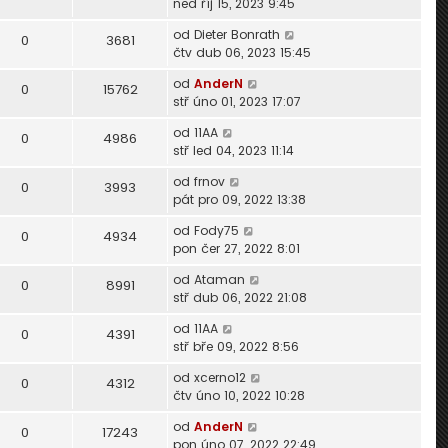
ned říj 15, 2023 9:45
od
Dieter Bonrath
0
3681
čtv dub 06, 2023 15:45
od
AnderN
0
15762
stř úno 01, 2023 17:07
od
11AA
0
4986
stř led 04, 2023 11:14
od
frnov
0
3993
pát pro 09, 2022 13:38
od
Fody75
0
4934
pon čer 27, 2022 8:01
od
Ataman
0
8991
stř dub 06, 2022 21:08
od
11AA
0
4391
stř bře 09, 2022 8:56
od
xcerno12
0
4312
čtv úno 10, 2022 10:28
od
AnderN
0
17243
pon úno 07, 2022 22:49