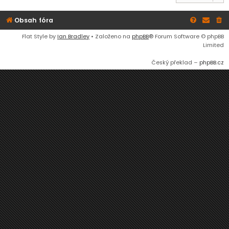
Obsah fóra
Flat Style by
Ian Bradley
• Založeno na
phpBB
® Forum Software © phpBB
Limited
Český překlad –
phpBB.cz