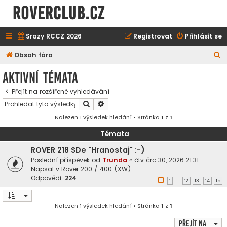
ROVERCLUB.cz
Srazy RCCZ 2026
Registrovat
Přihlásit se
H
Obsah fóra
l
Aktivní témata
e
Přejít na rozšířené vyhledávání
d
Hledat
Pokročilé hledání
a
Nalezen 1 výsledek hledání • Stránka
1
z
1
t
Témata
ROVER 218 SDe "Hranostaj" :-)
Poslední příspěvek od
Trunda
«
čtv črc 30, 2026 21:31
Napsal v
Rover 200 / 400 (XW)
Odpovědi:
224
1
12
13
14
15
…
Nalezen 1 výsledek hledání • Stránka
1
z
1
Přejít na