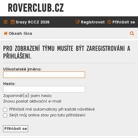
ROVERCLUB.cz
Srazy RCCZ 2026
Registrovat
Přihlásit se
H
Obsah fóra
l
Pro zobrazení týmu musíte být zaregistrováni a
e
přihlášeni.
d
a
Uživatelské jméno:
t
Heslo:
Zapomněl(a) jsem heslo
Znovu poslat aktivační e-mail
Přihlásit mě automaticky při každé návštěvě
Skrýt můj online stav pro toto přihlášení