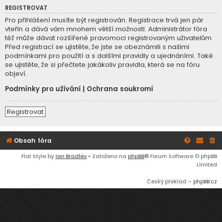
REGISTROVAT
Pro přihlášení musíte být registrován. Registrace trvá jen pár
vteřin a dává vám mnohem větší možnosti. Administrátor fóra
též může dávat rozšířené pravomoci registrovaným uživatelům.
Před registrací se ujistěte, že jste se obeznámili s našimi
podmínkami pro použití a s dalšími pravidly a ujednáními. Také
se ujistěte, že si přečtete jakákoliv pravidla, která se na fóru
objeví.
Podmínky pro užívání
|
Ochrana soukromí
Registrovat
Obsah fóra
Flat Style by
Ian Bradley
• Založeno na
phpBB
® Forum Software © phpBB
Limited
Český překlad –
phpBB.cz