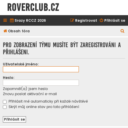
ROVERCLUB.cz
Srazy RCCZ 2026
Registrovat
Přihlásit se
H
Obsah fóra
l
Pro zobrazení týmu musíte být zaregistrováni a
e
přihlášeni.
d
a
Uživatelské jméno:
t
Heslo:
Zapomněl(a) jsem heslo
Znovu poslat aktivační e-mail
Přihlásit mě automaticky při každé návštěvě
Skrýt můj online stav pro toto přihlášení