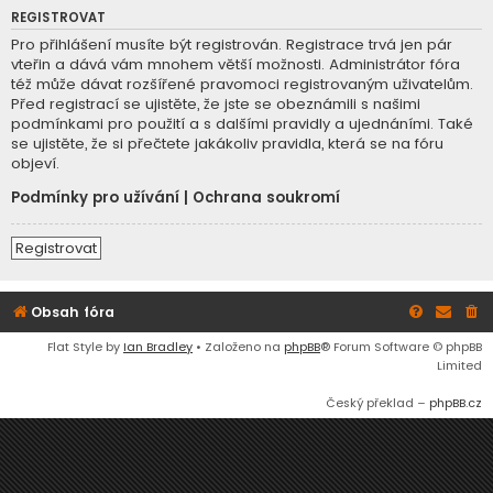
REGISTROVAT
Pro přihlášení musíte být registrován. Registrace trvá jen pár
vteřin a dává vám mnohem větší možnosti. Administrátor fóra
též může dávat rozšířené pravomoci registrovaným uživatelům.
Před registrací se ujistěte, že jste se obeznámili s našimi
podmínkami pro použití a s dalšími pravidly a ujednáními. Také
se ujistěte, že si přečtete jakákoliv pravidla, která se na fóru
objeví.
Podmínky pro užívání
|
Ochrana soukromí
Registrovat
Obsah fóra
Flat Style by
Ian Bradley
• Založeno na
phpBB
® Forum Software © phpBB
Limited
Český překlad –
phpBB.cz