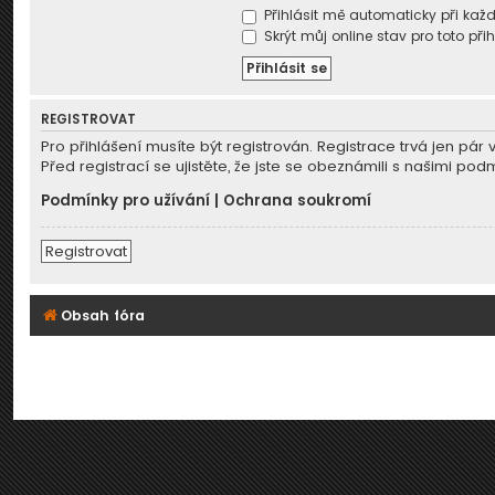
Přihlásit mě automaticky při kaž
Skrýt můj online stav pro toto při
REGISTROVAT
Pro přihlášení musíte být registrován. Registrace trvá jen p
Před registrací se ujistěte, že jste se obeznámili s našimi podm
Podmínky pro užívání
|
Ochrana soukromí
Registrovat
Obsah fóra