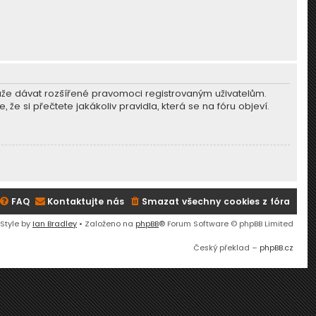
může dávat rozšířené pravomoci registrovaným uživatelům.
, že si přečtete jakákoliv pravidla, která se na fóru objeví.
FAQ
Kontaktujte nás
Smazat všechny cookies z fóra
 Style by
Ian Bradley
• Založeno na
phpBB
® Forum Software © phpBB Limited
Český překlad –
phpBB.cz