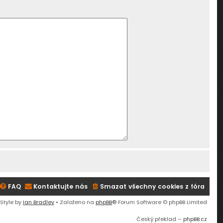
FAQ
Kontaktujte nás
Smazat všechny cookies z fóra
 Style by
Ian Bradley
• Založeno na
phpBB
® Forum Software © phpBB Limited
Český překlad –
phpBB.cz