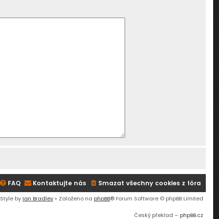
FAQ
Kontaktujte nás
Smazat všechny cookies z fóra
 Style by
Ian Bradley
• Založeno na
phpBB
® Forum Software © phpBB Limited
Český překlad –
phpBB.cz