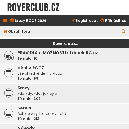
ROVERCLUB.cz
Srazy RCCZ 2026
Registrovat
Přihlásit se
H
Obsah fóra
l
Roverclub.cz
e
PRAVIDLA a MOŽNOSTI stránek RC.cz
d
Témata:
10
a
dění v RCCZ
t
vše ohledně dění v klubu
Témata:
59
Srazy
kde, kdy, kdo , jak bylo
Témata:
306
Servis
Autoservisy, testbooky....atd
Témata:
213
Návody