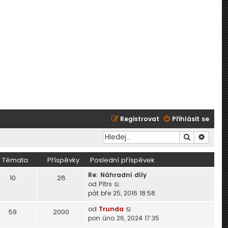
Registrovat
Přihlásit se
Hledat
Pokroč
Témata
Příspěvky
Poslední příspěvek
Re: Náhradní díly
10
28
Z
od
Pítrs
o
pát bře 25, 2016 18:58
b
Z
od
Trunda
r
59
2000
o
pon úno 26, 2024 17:35
a
b