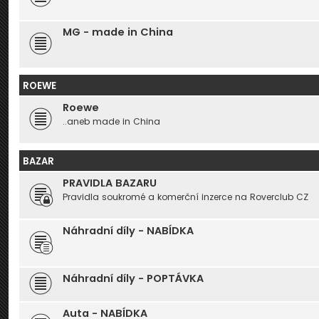
MG - made in China
ROEWE
Roewe
..aneb made in China
BAZAR
PRAVIDLA BAZARU
Pravidla soukromé a komerční inzerce na Roverclub CZ
Náhradní díly - NABÍDKA
Náhradní díly - POPTÁVKA
Auta - NABÍDKA