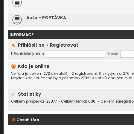
Auta - POPTÁVKA
INFORMACE
Přihlásit se
•
Registrovat
Uživatelské jméno:
Heslo:
Kdo je online
Ve fóru je celkem
272
uživatelů :: 2 registrovaní, 0 skrytých a 27
Nejvíce zde současně bylo přítomno
2732
uživatelů dne pon dub 2
Statistiky
Celkem příspěvků
123877
• Celkem témat
6061
• Celkem zaregistr
Obsah fóra