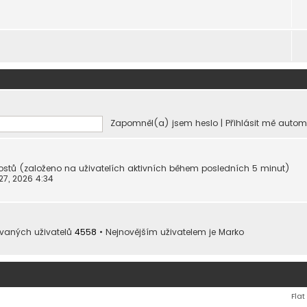
Zapomněl(a) jsem heslo
|
Přihlásit mě autom
0 hostů (založeno na uživatelích aktivních během posledních 5 minut)
7, 2026 4:34
ovaných uživatelů
4558
• Nejnovějším uživatelem je
Marko
Flat