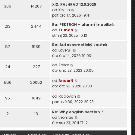
z
XIX. RAJHRAD 12.9.2026
r
306
14207
i
Z
od
Keksin
a
t
o
pát črc 17, 2026 19:41
z
p
b
i
o
Re: PEKTRON - alarm/imobilizé…
r
213
2444
t
s
Z
od
Trunda
a
p
l
o
stř říj 22, 2025 10:13
z
o
e
b
i
s
d
Re: Autokosmetický koutek
r
87
1538
t
l
n
Z
od
LoverB1
a
p
e
í
o
úte črc 14, 2026 19:03
z
o
d
p
b
i
s
n
Z
od
Zakar
ř
r
24
227
t
l
í
o
čtv úno 23, 2023 20:05
í
a
p
e
p
b
s
z
o
d
Z
od
AnderN
ř
r
586
20052
p
i
s
n
o
čtv črc 23, 2026 23:33
í
a
ě
t
l
í
b
s
z
v
p
e
Z
od
Radovan
p
r
p
i
95
1649
e
o
d
o
pon kvě 30, 2022 20:23
ř
a
ě
t
k
s
n
b
í
z
v
p
l
í
Re: Why english section ?
r
s
i
e
2
13
o
e
p
Z
od
thomas
a
p
t
k
s
d
ř
o
úte srp 23, 2011 17:12
z
ě
p
l
n
í
b
i
v
o
e
í
s
r
t
e
s