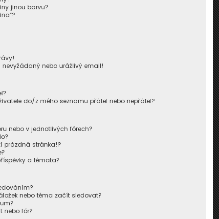
iny jinou barvu?
ina“?
!
rávy!
u nevyžádaný nebo urážlivý email!
l?
živatele do/z mého seznamu přátel nebo nepřátel?
u nebo v jednotlivých fórech?
lo?
í prázdná stránka!?
e?
příspěvky a témata?
sledováním?
áložek nebo téma začít sledovat?
órum?
t nebo fór?