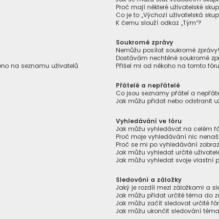
Proč mají některé uživatelské skup
Co je to „Výchozí uživatelská skup
K čemu slouží odkaz „Tým“?
Soukromé zprávy
Nemůžu posílat soukromé zprávy
Dostávám nechtěné soukromé zp
zeno na seznamu uživatelů
Přišel mi od někoho na tomto fór
Přátelé a nepřátelé
Co jsou seznamy přátel a nepřáte
Jak můžu přidat nebo odstranit u
Vyhledávání ve fóru
Jak můžu vyhledávat na celém fór
Proč moje vyhledávání nic nenaš
Proč se mi po vyhledávání zobraz
Jak můžu vyhledat určité uživatel
Jak můžu vyhledat svoje vlastní 
Sledování a záložky
Jaký je rozdíl mezi záložkami a 
Jak můžu přidat určité téma do z
Jak můžu začít sledovat určité f
Jak můžu ukončit sledování téma