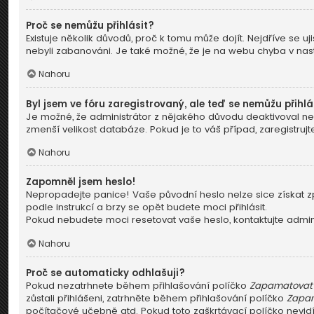
Proč se nemůžu přihlásit?
Existuje několik důvodů, proč k tomu může dojít. Nejdříve se uji
nebyli zabanováni. Je také možné, že je na webu chyba v nast
Nahoru
Byl jsem ve fóru zaregistrovaný, ale teď se nemůžu přihlá
Je možné, že administrátor z nějakého důvodu deaktivoval neb
zmenší velikost databáze. Pokud je to váš případ, zaregistrujt
Nahoru
Zapomněl jsem heslo!
Nepropadejte panice! Vaše původní heslo nelze sice získat zp
podle instrukcí a brzy se opět budete moci přihlásit.
Pokud nebudete moci resetovat vaše heslo, kontaktujte admini
Nahoru
Proč se automaticky odhlašuji?
Pokud nezatrhnete během přihlašování políčko
Zapamatovat 
zůstali přihlášeni, zatrhněte během přihlašování políčko
Zapam
počítačové učebně atd. Pokud toto zaškrtávací políčko nevidít