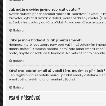
Jak můžu u svého jména zobrazit avatar?
Avatar můžete přidat pomocí možnosti „Nastavení avataru“, kt
Gravatar, vybrat si avatar v Galerii, použít vzdálený avatar (z
způsoby lze avatary do fóra přidat. Pokud nemůžete avatary po
Nahoru
Jaká je moje hodnost a jak ji můžu změnit?
Hodnosti, které jsou zobrazeny pod vaším uživatelským jménem, 
administrátorů. Obecně řečeno, nemůžete sami změnit znění ž
proto, abyste dosáhli vyšší hodnosti. Na většině fór to nebu
Nahoru
Když chci poslat email uživateli fóra, musím se přihlásit?
Jen registrovaní uživatelé můžou posílat emaily ostatním členů
emailového systému anonymními uživateli.
Nahoru
Psaní příspěvků