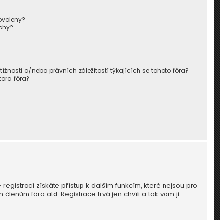
ovoleny?
lohy?
nosti a/nebo právních záležitostí týkajících se tohoto fóra?
tora fóra?
ě registrací získáte přístup k dalším funkcím, které nejsou pro
členům fóra atd. Registrace trvá jen chvíli a tak vám ji