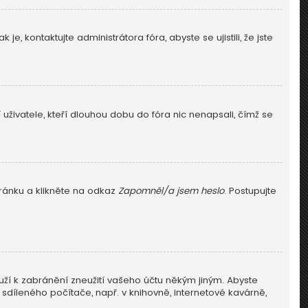
e, kontaktujte administrátora fóra, abyste se ujistili, že jste
živatele, kteří dlouhou dobu do fóra nic nenapsali, čímž se
tránku a klikněte na odkaz
Zapomněl/a jsem heslo
. Postupujte
uží k zabránění zneužití vašeho účtu někým jiným. Abyste
 sdíleného počítače, např. v knihovně, internetové kavárně,