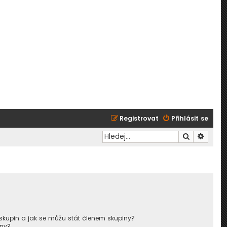
Registrovat
Přihlásit se
Hledat
Pokroč
skupin a jak se můžu stát členem skupiny?
iny?