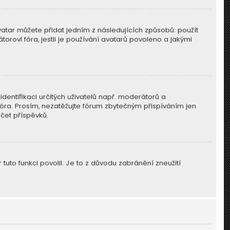
vatar můžete přidat jedním z následujících způsobů: použít
torovi fóra, jestli je používání avatarů povoleno a jakými
identifikaci určitých uživatelů např. moderátorů a
óra. Prosím, nezatěžujte fórum zbytečným přispíváním jen
čet příspěvků.
tuto funkci povolil. Je to z důvodu zabránění zneužití