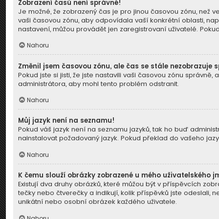
Zobrazení časů není správné!
Je možné, že zobrazený čas je pro jinou časovou zónu, než ve
vaši časovou zónu, aby odpovídala vaší konkrétní oblasti, nap
nastavení, můžou provádět jen zaregistrovaní uživatelé. Pokud j
Nahoru
Změnil jsem časovou zónu, ale čas se stále nezobrazuje 
Pokud jste si jisti, že jste nastavili vaši časovou zónu správ
administrátora, aby mohl tento problém odstranit.
Nahoru
Můj jazyk není na seznamu!
Pokud váš jazyk není na seznamu jazyků, tak ho buď administrá
nainstalovat požadovaný jazyk. Pokud překlad do vašeho jazyk
Nahoru
K čemu slouží obrázky zobrazené u mého uživatelského 
Existují dva druhy obrázků, které můžou být v příspěvcích zob
tečky nebo čtverečky a indikují, kolik příspěvků jste odeslali,
unikátní nebo osobní obrázek každého uživatele.
Nahoru