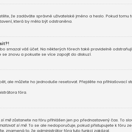
stěte, že zadáváte správné uživatelské jméno a heslo. Pokud tomu tak j
avení, která by měla být odstraněna.
sit?!
o smazal váš účet. Na některých fórech také pravidelně odstraňují u
e se znovu a pokuste se více zapojit do diskuzí.
ět, ale můžete ho jednoduše resetovat. Přejděte na přihlašovací s
strátora fóra.
si mě
zůstanete na fóru přihlášen jen po přednastavený čas. To slo
atovat si mě
. To se ale nedoporučuje, pokud přistupujete k fóru ze
e, znamená to, že administrátor fóra tuto funkci zakázal.