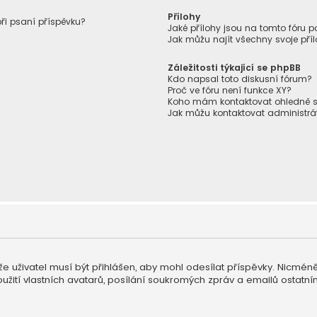
Přílohy
při psaní příspěvku?
Jaké přílohy jsou na tomto fóru p
Jak můžu najít všechny svoje pří
Záležitosti týkající se phpBB
Kdo napsal toto diskusní fórum?
Proč ve fóru není funkce XY?
Koho mám kontaktovat ohledně stíž
Jak můžu kontaktovat administrá
, že uživatel musí být přihlášen, aby mohl odesílat příspěvky. Nicmén
žití vlastních avatarů, posílání soukromých zpráv a emailů ostatním 