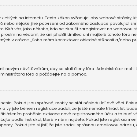
zletilých na internetu. Tento zákon vyžaduje, aby webové stránky
dičů nebo nějaké jiné potvrzení od zákonného zástupce povolující s
 se toto týká vás, jako někoho, kdo se zkouší zaregistrovat na webovou
 prosím na vědomí, že ani phpBB Limited ani majitelé tohoto fóra 
ých v otázce „Koho mám kontaktovat ohledně stížnosti a/nebo právní
nil novým návštěvníkům, aby se stali členy fóra. Administrátor mohl
dministrátora fóra a požádejte ho o pomoc.
hesla. Pokud jsou správné, mohly se stát následující dvě věci. Pok
vy jste během registrace zadali, že ještě nemáte třináct let, budet
přihlášením proběhla aktivace nově registrovaného účtu a to buď v
čujte podle instrukcí, které v něm najdete. Pokud jste registrační e
pamy. Pokud jste si jistí, že jste zadali správnou emailovou adresu