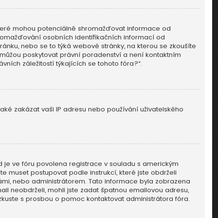
, které mohou potenciálně shromažďovat informace od
hromažďování osobních identifikačních informací od
 stránku, nebo se to týká webové stránky, na kterou se zkoušíte
nemůžou poskytovat právní poradenství a není kontaktním
ch záležitostí týkajících se tohoto fóra?“.
 také zakázat vaši IP adresu nebo používání uživatelského
ud je ve fóru povolena registrace v souladu s americkým
e muset postupovat podle instrukcí, které jste obdrželi
ámi, nebo administrátorem. Tato informace byla zobrazena
mail neobdrželi, mohli jste zadat špatnou emailovou adresu,
, zkuste s prosbou o pomoc kontaktovat administrátora fóra.