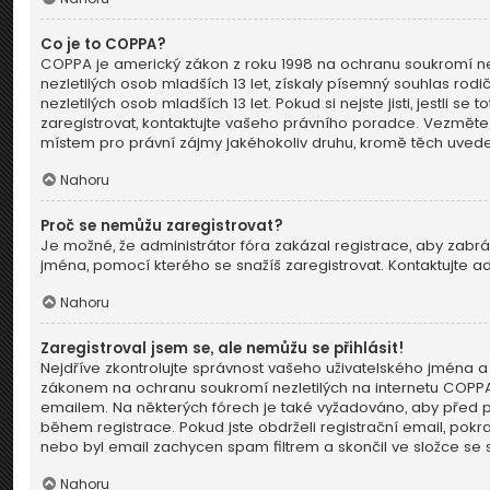
Co je to COPPA?
COPPA je americký zákon z roku 1998 na ochranu soukromí ne
nezletilých osob mladších 13 let, získaly písemný souhlas ro
nezletilých osob mladších 13 let. Pokud si nejste jisti, jestli
zaregistrovat, kontaktujte vašeho právního poradce. Vezměte
místem pro právní zájmy jakéhokoliv druhu, kromě těch uveden
Nahoru
Proč se nemůžu zaregistrovat?
Je možné, že administrátor fóra zakázal registrace, aby zabrá
jména, pomocí kterého se snažíš zaregistrovat. Kontaktujte a
Nahoru
Zaregistroval jsem se, ale nemůžu se přihlásit!
Nejdříve zkontrolujte správnost vašeho uživatelského jména a 
zákonem na ochranu soukromí nezletilých na internetu COPPA a 
emailem. Na některých fórech je také vyžadováno, aby před 
během registrace. Pokud jste obdrželi registrační email, pokra
nebo byl email zachycen spam filtrem a skončil ve složce se s
Nahoru