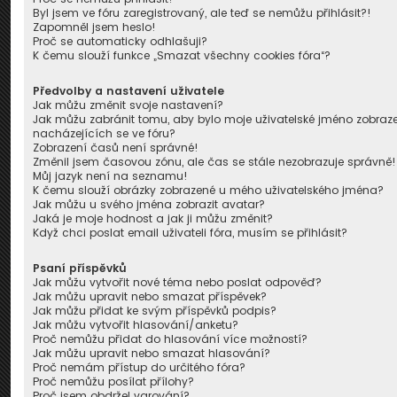
Byl jsem ve fóru zaregistrovaný, ale teď se nemůžu přihlásit?!
Zapomněl jsem heslo!
Proč se automaticky odhlašuji?
K čemu slouží funkce „Smazat všechny cookies fóra“?
Předvolby a nastavení uživatele
Jak můžu změnit svoje nastavení?
Jak můžu zabránit tomu, aby bylo moje uživatelské jméno zobra
nacházejících se ve fóru?
Zobrazení časů není správné!
Změnil jsem časovou zónu, ale čas se stále nezobrazuje správně!
Můj jazyk není na seznamu!
K čemu slouží obrázky zobrazené u mého uživatelského jména?
Jak můžu u svého jména zobrazit avatar?
Jaká je moje hodnost a jak ji můžu změnit?
Když chci poslat email uživateli fóra, musím se přihlásit?
Psaní příspěvků
Jak můžu vytvořit nové téma nebo poslat odpověď?
Jak můžu upravit nebo smazat příspěvek?
Jak můžu přidat ke svým příspěvků podpis?
Jak můžu vytvořit hlasování/anketu?
Proč nemůžu přidat do hlasování více možností?
Jak můžu upravit nebo smazat hlasování?
Proč nemám přístup do určitého fóra?
Proč nemůžu posílat přílohy?
Proč jsem obdržel varování?