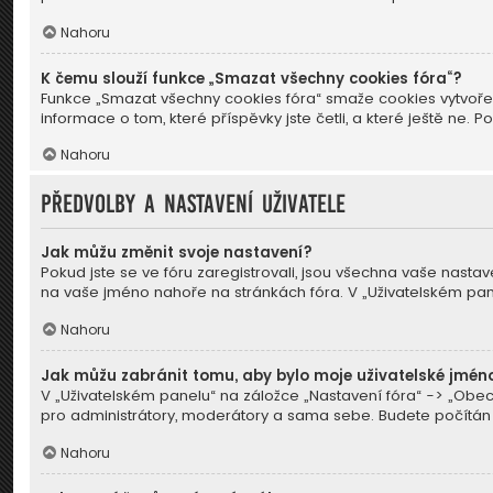
Nahoru
K čemu slouží funkce „Smazat všechny cookies fóra“?
Funkce „Smazat všechny cookies fóra“ smaže cookies vytvořen
informace o tom, které příspěvky jste četli, a které ještě 
Nahoru
Předvolby a nastavení uživatele
Jak můžu změnit svoje nastavení?
Pokud jste se ve fóru zaregistrovali, jsou všechna vaše nastav
na vaše jméno nahoře na stránkách fóra. V „Uživatelském pa
Nahoru
Jak můžu zabránit tomu, aby bylo moje uživatelské jmén
V „Uživatelském panelu“ na záložce „Nastavení fóra“ -> „Obe
pro administrátory, moderátory a sama sebe. Budete počítán ja
Nahoru