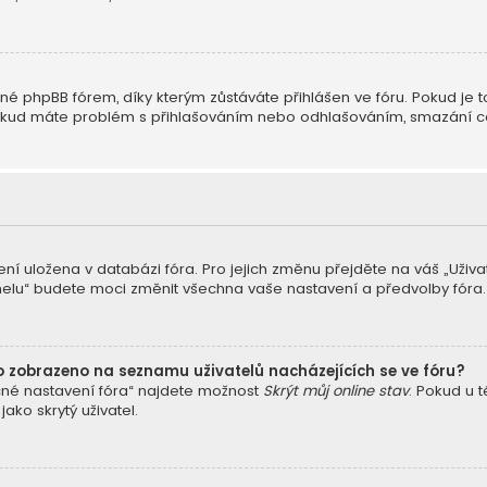
é phpBB fórem, díky kterým zůstáváte přihlášen ve fóru. Pokud je t
ne. Pokud máte problém s přihlašováním nebo odhlašováním, smazání 
ení uložena v databázi fóra. Pro jejich změnu přejděte na váš „Uživ
nelu“ budete moci změnit všechna vaše nastavení a předvolby fóra.
o zobrazeno na seznamu uživatelů nacházejících se ve fóru?
cné nastavení fóra“ najdete možnost
Skrýt můj online stav
. Pokud u 
ko skrytý uživatel.