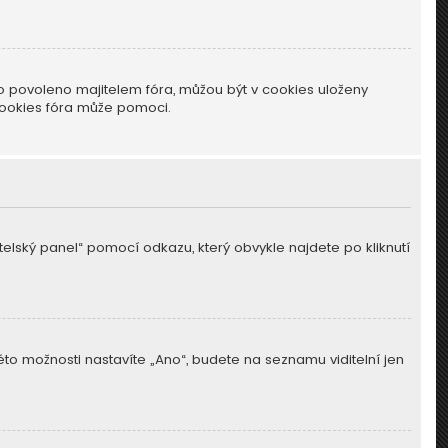
o povoleno majitelem fóra, můžou být v cookies uloženy
cookies fóra může pomoci.
atelský panel“ pomocí odkazu, který obvykle najdete po kliknutí
této možnosti nastavíte „Ano“, budete na seznamu viditelní jen