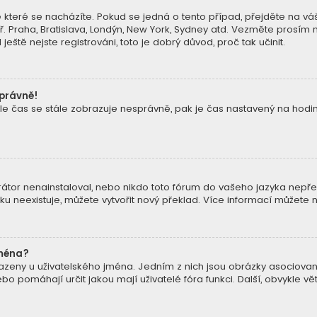
 které se nacházíte. Pokud se jedná o tento případ, přejděte na váš
ř. Praha, Bratislava, Londýn, New York, Sydney atd. Vezměte prosím
eště nejste registrováni, toto je dobrý důvod, proč tak učinit.
správně!
ně, ale čas se stále zobrazuje nesprávně, pak je čas nastavený na ho
tor nenainstaloval, nebo nikdo toto fórum do vašeho jazyka nepřelož
u neexistuje, můžete vytvořit nový překlad. Více informací můžete 
jména?
razeny u uživatelského jména. Jedním z nich jsou obrázky asociované
 nebo pomáhají určit jakou mají uživatelé fóra funkci. Další, obvykle