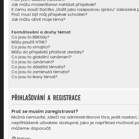
Jak můžu moderátorovi nahlásit příspěvek?
K čemu slouží tlačítko „Uložit jako rozepsanou zprávu“ zobrazené 
Proč musí být můj příspěvek schválen?
Jak můžu oživit moje téma?
Formátování a druhy témat
Co jsou to BBKódy?
Můžu použít HTML?
Co jsou to smajlíci?
Můžu do příspěvků přidávat obrázky?
Co jsou to globální oznámení?
Co jsou to oznámení?
Co jsou to důležitá témata?
Co jsou to zamknutá témata?
Co jsou to ikony témat?
Přihlašování a registrace
Proč se musím zaregistrovat?
Možná nemusíte, záleží na administrátorovi fóra, jestli nastaví
nepřihlášené uživatele dostupné, jako je například možnost pou
můžeme doporučit.
Nahoru