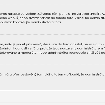
erou najdete ve vašem „Uživatelském panelu“ na záložce „Profil“. A
 jiného webu), nebo avatar nahrát do tohoto fóra. Záleží na administrá
užívat, kontaktujte administrátora fóra.
indikují počet příspěvků, které jste do fóra odeslali, nebo slouží k 
ádných hodností ve fóru, protože jsou nastaveny administrátorem f
de tolerováno a moderátor nebo administrátor jednoduše sníží váš po
m fóra přes vestavěný formulář a to jen v případě, že administrátor 