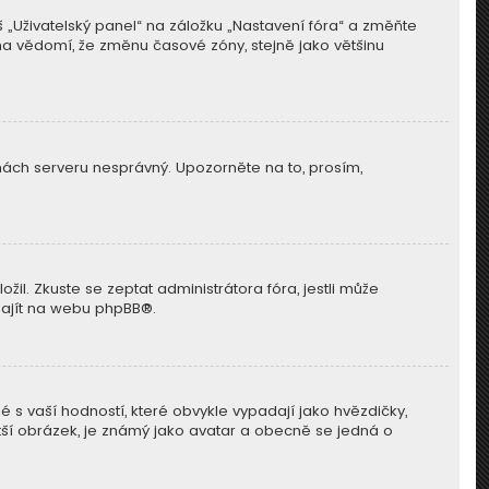
 „Uživatelský panel“ na záložku „Nastavení fóra“ a změňte
 na vědomí, že změnu časové zóny, stejně jako většinu
dinách serveru nesprávný. Upozorněte na to, prosím,
il. Zkuste se zeptat administrátora fóra, jestli může
najít na webu
phpBB
®.
 s vaší hodností, které obvykle vypadají jako hvězdičky,
 větší obrázek, je známý jako avatar a obecně se jedná o