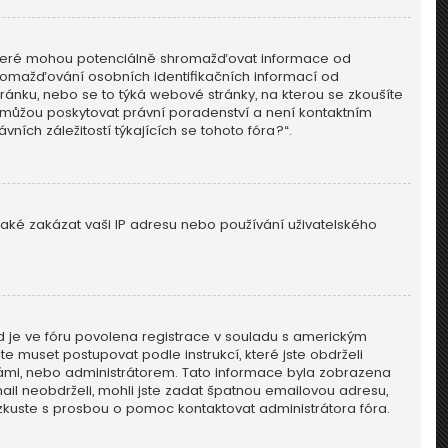
, které mohou potenciálně shromažďovat informace od
hromažďování osobních identifikačních informací od
 stránku, nebo se to týká webové stránky, na kterou se zkoušíte
nemůžou poskytovat právní poradenství a není kontaktním
ch záležitostí týkajících se tohoto fóra?“.
 také zakázat vaši IP adresu nebo používání uživatelského
ud je ve fóru povolena registrace v souladu s americkým
e muset postupovat podle instrukcí, které jste obdrželi
ámi, nebo administrátorem. Tato informace byla zobrazena
mail neobdrželi, mohli jste zadat špatnou emailovou adresu,
, zkuste s prosbou o pomoc kontaktovat administrátora fóra.