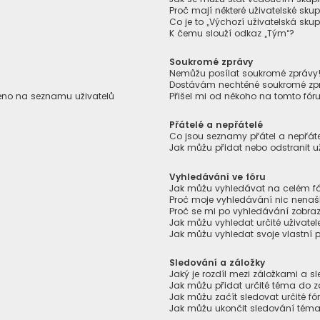
Proč mají některé uživatelské skup
Co je to „Výchozí uživatelská skup
K čemu slouží odkaz „Tým“?
Soukromé zprávy
Nemůžu posílat soukromé zprávy
Dostávám nechtěné soukromé zp
zeno na seznamu uživatelů
Přišel mi od někoho na tomto fór
Přátelé a nepřátelé
Co jsou seznamy přátel a nepřáte
Jak můžu přidat nebo odstranit u
Vyhledávání ve fóru
Jak můžu vyhledávat na celém fór
Proč moje vyhledávání nic nenaš
Proč se mi po vyhledávání zobraz
Jak můžu vyhledat určité uživatel
Jak můžu vyhledat svoje vlastní 
Sledování a záložky
Jaký je rozdíl mezi záložkami a 
Jak můžu přidat určité téma do z
Jak můžu začít sledovat určité f
Jak můžu ukončit sledování téma