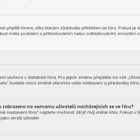
é phpBB fórem, díky kterým zůstáváte přihlášen ve fóru. Pokud je t
ne. Pokud máte problém s přihlašováním nebo odhlašováním, smazání 
ení uložena v databázi fóra. Pro jejich změnu přejděte na váš „Uživ
nelu“ budete moci změnit všechna vaše nastavení a předvolby fóra.
o zobrazeno na seznamu uživatelů nacházejících se ve fóru?
cné nastavení fóra“ najdete možnost
Skrýt můj online stav
. Pokud u 
ko skrytý uživatel.