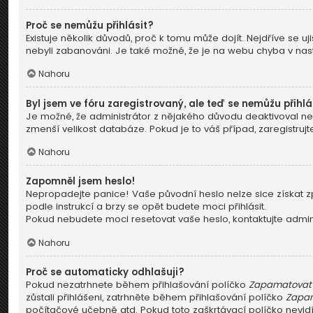
Proč se nemůžu přihlásit?
Existuje několik důvodů, proč k tomu může dojít. Nejdříve se uji
nebyli zabanováni. Je také možné, že je na webu chyba v nast
Nahoru
Byl jsem ve fóru zaregistrovaný, ale teď se nemůžu přihlá
Je možné, že administrátor z nějakého důvodu deaktivoval neb
zmenší velikost databáze. Pokud je to váš případ, zaregistrujt
Nahoru
Zapomněl jsem heslo!
Nepropadejte panice! Vaše původní heslo nelze sice získat zp
podle instrukcí a brzy se opět budete moci přihlásit.
Pokud nebudete moci resetovat vaše heslo, kontaktujte admini
Nahoru
Proč se automaticky odhlašuji?
Pokud nezatrhnete během přihlašování políčko
Zapamatovat 
zůstali přihlášeni, zatrhněte během přihlašování políčko
Zapam
počítačové učebně atd. Pokud toto zaškrtávací políčko nevidít