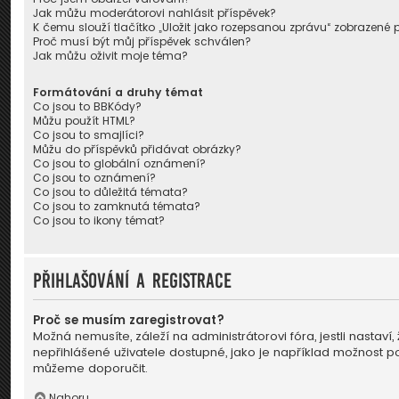
Jak můžu moderátorovi nahlásit příspěvek?
K čemu slouží tlačítko „Uložit jako rozepsanou zprávu“ zobrazené 
Proč musí být můj příspěvek schválen?
Jak můžu oživit moje téma?
Formátování a druhy témat
Co jsou to BBKódy?
Můžu použít HTML?
Co jsou to smajlíci?
Můžu do příspěvků přidávat obrázky?
Co jsou to globální oznámení?
Co jsou to oznámení?
Co jsou to důležitá témata?
Co jsou to zamknutá témata?
Co jsou to ikony témat?
Přihlašování a registrace
Proč se musím zaregistrovat?
Možná nemusíte, záleží na administrátorovi fóra, jestli nastaví
nepřihlášené uživatele dostupné, jako je například možnost pou
můžeme doporučit.
Nahoru