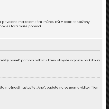
o povoleno majitelem fóra, můžou být v cookies uloženy
cookies fóra může pomoci.
atelský panel“ pomocí odkazu, který obvykle najdete po kliknutí
této možnosti nastavíte „Ano“, budete na seznamu viditelní jen