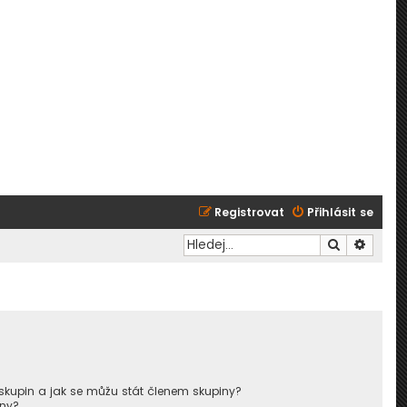
Registrovat
Přihlásit se
Hledat
Pokroč
skupin a jak se můžu stát členem skupiny?
iny?