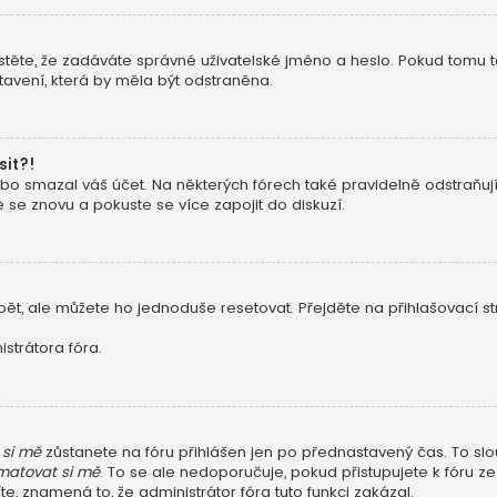
stěte, že zadáváte správné uživatelské jméno a heslo. Pokud tomu tak j
avení, která by měla být odstraněna.
sit?!
o smazal váš účet. Na některých fórech také pravidelně odstraňují u
e se znovu a pokuste se více zapojit do diskuzí.
ět, ale můžete ho jednoduše resetovat. Přejděte na přihlašovací s
strátora fóra.
si mě
zůstanete na fóru přihlášen jen po přednastavený čas. To slo
atovat si mě
. To se ale nedoporučuje, pokud přistupujete k fóru ze
e, znamená to, že administrátor fóra tuto funkci zakázal.