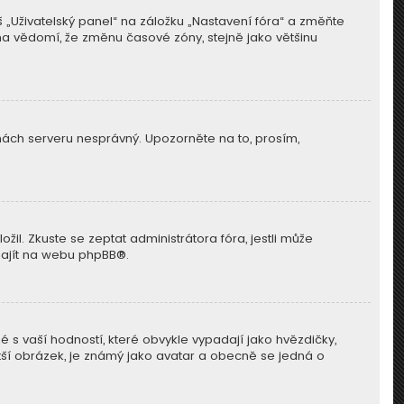
 „Uživatelský panel“ na záložku „Nastavení fóra“ a změňte
 na vědomí, že změnu časové zóny, stejně jako většinu
dinách serveru nesprávný. Upozorněte na to, prosím,
il. Zkuste se zeptat administrátora fóra, jestli může
najít na webu
phpBB
®.
 s vaší hodností, které obvykle vypadají jako hvězdičky,
 větší obrázek, je známý jako avatar a obecně se jedná o