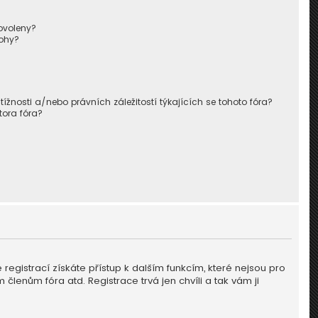
ovoleny?
lohy?
nosti a/nebo právních záležitostí týkajících se tohoto fóra?
tora fóra?
ě registrací získáte přístup k dalším funkcím, které nejsou pro
členům fóra atd. Registrace trvá jen chvíli a tak vám ji