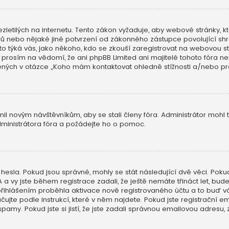
zletilých na internetu. Tento zákon vyžaduje, aby webové stránky
dičů nebo nějaké jiné potvrzení od zákonného zástupce povolující s
 se toto týká vás, jako někoho, kdo se zkouší zaregistrovat na webovou
 prosím na vědomí, že ani phpBB Limited ani majitelé tohoto fóra 
ých v otázce „Koho mám kontaktovat ohledně stížnosti a/nebo právní
nil novým návštěvníkům, aby se stali členy fóra. Administrátor mohl
dministrátora fóra a požádejte ho o pomoc.
hesla. Pokud jsou správné, mohly se stát následující dvě věci. Pok
vy jste během registrace zadali, že ještě nemáte třináct let, budet
přihlášením proběhla aktivace nově registrovaného účtu a to buď v
čujte podle instrukcí, které v něm najdete. Pokud jste registrační e
pamy. Pokud jste si jistí, že jste zadali správnou emailovou adresu