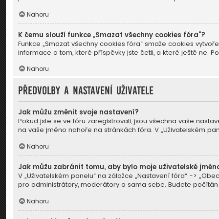
Nahoru
K čemu slouží funkce „Smazat všechny cookies fóra“?
Funkce „Smazat všechny cookies fóra“ smaže cookies vytvořen
informace o tom, které příspěvky jste četli, a které ještě 
Nahoru
Předvolby a nastavení uživatele
Jak můžu změnit svoje nastavení?
Pokud jste se ve fóru zaregistrovali, jsou všechna vaše nastav
na vaše jméno nahoře na stránkách fóra. V „Uživatelském pa
Nahoru
Jak můžu zabránit tomu, aby bylo moje uživatelské jmén
V „Uživatelském panelu“ na záložce „Nastavení fóra“ -> „Obe
pro administrátory, moderátory a sama sebe. Budete počítán ja
Nahoru