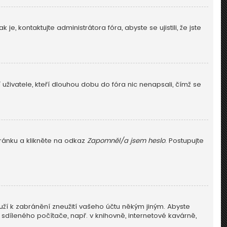
e, kontaktujte administrátora fóra, abyste se ujistili, že jste
živatele, kteří dlouhou dobu do fóra nic nenapsali, čímž se
tránku a klikněte na odkaz
Zapomněl/a jsem heslo
. Postupujte
uží k zabránění zneužití vašeho účtu někým jiným. Abyste
 sdíleného počítače, např. v knihovně, internetové kavárně,