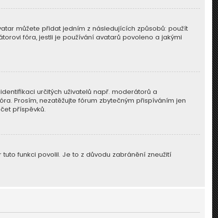
vatar můžete přidat jedním z následujících způsobů: použít
torovi fóra, jestli je používání avatarů povoleno a jakými
identifikaci určitých uživatelů např. moderátorů a
óra. Prosím, nezatěžujte fórum zbytečným přispíváním jen
čet příspěvků.
tuto funkci povolil. Je to z důvodu zabránění zneužití