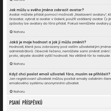
Jak můžu u svého jména zobrazit avatar?
Avatar můžete přidat pomocí možnosti „Nastavení avataru“, kt
Gravatar, vybrat si avatar v Galerii, použít vzdálený avatar (z
způsoby lze avatary do fóra přidat. Pokud nemůžete avatary po
Nahoru
Jaká je moje hodnost a jak ji můžu změnit?
Hodnosti, které jsou zobrazeny pod vaším uživatelským jménem, 
administrátorů. Obecně řečeno, nemůžete sami změnit znění ž
proto, abyste dosáhli vyšší hodnosti. Na většině fór to nebu
Nahoru
Když chci poslat email uživateli fóra, musím se přihlásit?
Jen registrovaní uživatelé můžou posílat emaily ostatním členů
emailového systému anonymními uživateli.
Nahoru
Psaní příspěvků