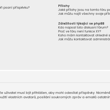
Přílohy
při psaní příspěvku?
Jaké přílohy jsou na tomto fóru p
Jak můžu najít všechny svoje pří
Záležitosti týkající se phpBB
Kdo napsal toto diskusní fórum?
Proč ve fóru není funkce XY?
Koho mám kontaktovat ohledně stíž
Jak můžu kontaktovat administrá
, že uživatel musí být přihlášen, aby mohl odesílat příspěvky. Nicmén
žití vlastních avatarů, posílání soukromých zpráv a emailů ostatním 