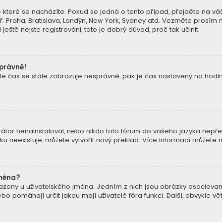
 které se nacházíte. Pokud se jedná o tento případ, přejděte na váš
ř. Praha, Bratislava, Londýn, New York, Sydney atd. Vezměte prosím
eště nejste registrováni, toto je dobrý důvod, proč tak učinit.
správně!
ně, ale čas se stále zobrazuje nesprávně, pak je čas nastavený na ho
tor nenainstaloval, nebo nikdo toto fórum do vašeho jazyka nepřelož
u neexistuje, můžete vytvořit nový překlad. Více informací můžete 
jména?
razeny u uživatelského jména. Jedním z nich jsou obrázky asociované
 nebo pomáhají určit jakou mají uživatelé fóra funkci. Další, obvykle