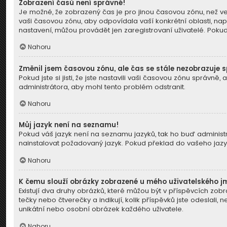
Zobrazení časů není správné!
Je možné, že zobrazený čas je pro jinou časovou zónu, než ve
vaši časovou zónu, aby odpovídala vaší konkrétní oblasti, nap
nastavení, můžou provádět jen zaregistrovaní uživatelé. Pokud j
Nahoru
Změnil jsem časovou zónu, ale čas se stále nezobrazuje 
Pokud jste si jisti, že jste nastavili vaši časovou zónu správ
administrátora, aby mohl tento problém odstranit.
Nahoru
Můj jazyk není na seznamu!
Pokud váš jazyk není na seznamu jazyků, tak ho buď administrá
nainstalovat požadovaný jazyk. Pokud překlad do vašeho jazyk
Nahoru
K čemu slouží obrázky zobrazené u mého uživatelského 
Existují dva druhy obrázků, které můžou být v příspěvcích zob
tečky nebo čtverečky a indikují, kolik příspěvků jste odeslali,
unikátní nebo osobní obrázek každého uživatele.
Nahoru