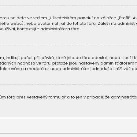
erou najdete ve vašem „Uživatelském panelu“ na záložce „Profil“. A
 jiného webu), nebo avatar nahrát do tohoto fóra. Záleží na administrá
užívat, kontaktujte administrátora fóra.
indikují počet příspěvků, které jste do fóra odeslali, nebo slouží k 
ádných hodností ve fóru, protože jsou nastaveny administrátorem f
de tolerováno a moderátor nebo administrátor jednoduše sníží váš po
m fóra přes vestavěný formulář a to jen v případě, že administrátor 