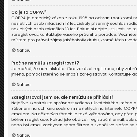
Co je to COPPA?
COPPA je americký zákon z roku 1998 na ochranu soukromí ne
nezletilých osob mladších 13 let, získaly písemný souhlas ro
nezletilých osob mladších 13 let. Pokud si nejste jisti, jestli
zaregistrovat, kontaktujte vašeho právního poradce. Vezměte
místem pro právní zájmy jakéhokoliv druhu, kromě těch uveden
Nahoru
Proč se nemůžu zaregistrovat?
Je možné, že administrátor fóra zakázal registrace, aby zabrá
jména, pomocí kterého se snažíš zaregistrovat. Kontaktujte a
Nahoru
Zaregistroval jsem se, ale nemůžu se přihlásit!
Nejdříve zkontrolujte správnost vašeho uživatelského jména a 
zákonem na ochranu soukromí nezletilých na internetu COPPA a 
emailem. Na některých fórech je také vyžadováno, aby před 
během registrace. Pokud jste obdrželi registrační email, pokra
nebo byl email zachycen spam filtrem a skončil ve složce se s
Nahoru