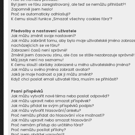
Byl jsem ve fóru zaregistrovaný, ale teď se nemůžu přihlásit?!
Zapomněl jsem heslo!
Proč se automaticky odhlašuji?
K čemu slouží funkce „Smazat všechny cookies fóra“?
Předvolby a nastavení uživatele
Jak můžu změnit svoje nastavení?
Jak můžu zabránit tomu, aby bylo moje uživatelské jméno zobra
nacházejících se ve fóru?
Zobrazení časů není správné!
Změnil jsem časovou zónu, ale čas se stále nezobrazuje správně!
Můj jazyk není na seznamu!
K čemu slouží obrázky zobrazené u mého uživatelského jména?
Jak můžu u svého jména zobrazit avatar?
Jaká je moje hodnost a jak ji můžu změnit?
Když chci poslat email uživateli fóra, musím se přihlásit?
Psaní příspěvků
Jak můžu vytvořit nové téma nebo poslat odpověď?
Jak můžu upravit nebo smazat příspěvek?
Jak můžu přidat ke svým příspěvků podpis?
Jak můžu vytvořit hlasování/anketu?
Proč nemůžu přidat do hlasování více možností?
Jak můžu upravit nebo smazat hlasování?
Proč nemám přístup do určitého fóra?
Proč nemůžu posílat přílohy?
Proč jsem obdržel varování?