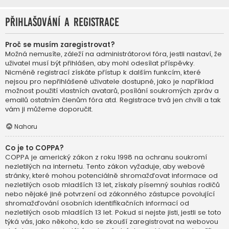
Přihlašování a registrace
Proč se musím zaregistrovat?
Možná nemusíte, záleží na administrátorovi fóra, jestli nastaví, že
uživatel musí být přihlášen, aby mohl odesílat příspěvky.
Nicméně registrací získáte přístup k dalším funkcím, které
nejsou pro nepřihlášené uživatele dostupné, jako je například
možnost použití vlastních avatarů, posílání soukromých zpráv a
emailů ostatním členům fóra atd. Registrace trvá jen chvíli a tak
vám ji můžeme doporučit.
Nahoru
Co je to COPPA?
COPPA je americký zákon z roku 1998 na ochranu soukromí
nezletilých na internetu. Tento zákon vyžaduje, aby webové
stránky, které mohou potenciálně shromažďovat informace od
nezletilých osob mladších 13 let, získaly písemný souhlas rodičů
nebo nějaké jiné potvrzení od zákonného zástupce povolující
shromažďování osobních identifikačních informací od
nezletilých osob mladších 13 let. Pokud si nejste jisti, jestli se toto
týká vás, jako někoho, kdo se zkouší zaregistrovat na webovou