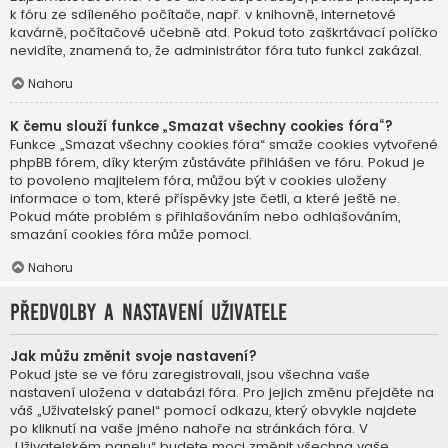
k fóru ze sdíleného počítače, např. v knihovně, internetové
kavárně, počítačové učebně atd. Pokud toto zaškrtávací políčko
nevidíte, znamená to, že administrátor fóra tuto funkci zakázal.
Nahoru
K čemu slouží funkce „Smazat všechny cookies fóra“?
Funkce „Smazat všechny cookies fóra“ smaže cookies vytvořené
phpBB fórem, díky kterým zůstáváte přihlášen ve fóru. Pokud je
to povoleno majitelem fóra, můžou být v cookies uloženy
informace o tom, které příspěvky jste četli, a které ještě ne.
Pokud máte problém s přihlašováním nebo odhlašováním,
smazání cookies fóra může pomoci.
Nahoru
Předvolby a nastavení uživatele
Jak můžu změnit svoje nastavení?
Pokud jste se ve fóru zaregistrovali, jsou všechna vaše
nastavení uložena v databázi fóra. Pro jejich změnu přejděte na
váš „Uživatelský panel“ pomocí odkazu, který obvykle najdete
po kliknutí na vaše jméno nahoře na stránkách fóra. V
„Uživatelském panelu“ budete moci změnit všechna vaše