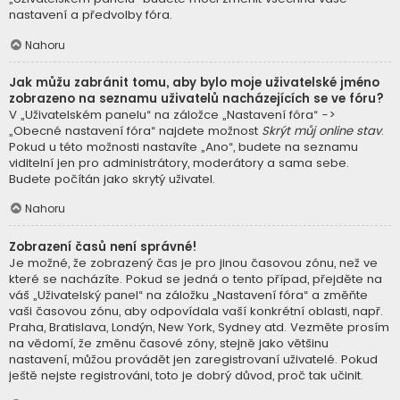
nastavení a předvolby fóra.
Nahoru
Jak můžu zabránit tomu, aby bylo moje uživatelské jméno
zobrazeno na seznamu uživatelů nacházejících se ve fóru?
V „Uživatelském panelu“ na záložce „Nastavení fóra“ ->
„Obecné nastavení fóra“ najdete možnost
Skrýt můj online stav
.
Pokud u této možnosti nastavíte „Ano“, budete na seznamu
viditelní jen pro administrátory, moderátory a sama sebe.
Budete počítán jako skrytý uživatel.
Nahoru
Zobrazení časů není správné!
Je možné, že zobrazený čas je pro jinou časovou zónu, než ve
které se nacházíte. Pokud se jedná o tento případ, přejděte na
váš „Uživatelský panel“ na záložku „Nastavení fóra“ a změňte
vaši časovou zónu, aby odpovídala vaší konkrétní oblasti, např.
Praha, Bratislava, Londýn, New York, Sydney atd. Vezměte prosím
na vědomí, že změnu časové zóny, stejně jako většinu
nastavení, můžou provádět jen zaregistrovaní uživatelé. Pokud
ještě nejste registrováni, toto je dobrý důvod, proč tak učinit.