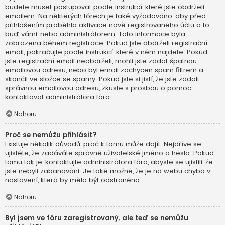
budete muset postupovat podle instrukcí, které jste obdrželi
emailem. Na některých fórech je také vyžadováno, aby před
přihlášením proběhla aktivace nově registrovaného účtu a to
buď vámi, nebo administrátorem. Tato informace byla
zobrazena během registrace. Pokud jste obdrželi registrační
email, pokračujte podle instrukcí, které v něm najdete. Pokud
jste registrační email neobdrželi, mohli jste zadat špatnou
emailovou adresu, nebo byl email zachycen spam filtrem a
skončil ve složce se spamy. Pokud jste si jistí, že jste zadali
správnou emailovou adresu, zkuste s prosbou o pomoc
kontaktovat administrátora fóra.
Nahoru
Proč se nemůžu přihlásit?
Existuje několik důvodů, proč k tomu může dojít. Nejdříve se
ujistěte, že zadáváte správné uživatelské jméno a heslo. Pokud
tomu tak je, kontaktujte administrátora fóra, abyste se ujistili, že
jste nebyli zabanováni. Je také možné, že je na webu chyba v
nastavení, která by měla být odstraněna.
Nahoru
Byl jsem ve fóru zaregistrovaný, ale teď se nemůžu