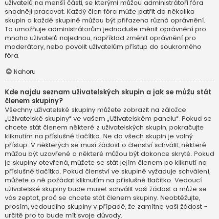
uživatelů na menší části, se kterými můžou administrátoři fóra
snadněji pracovat. Každý člen fóra může patřit do několika
skupin a každé skupině můžou být přiřazena různá oprávnění.
To umožňuje administrátorům jednoduše měnit oprávnění pro
mnoho uživatelů najednou, například změnit oprávnění pro
moderátory, nebo povolit uživatelům přístup do soukromého
fóra.
Nahoru
Kde najdu seznam uživatelských skupin a jak se můžu stát
členem skupiny?
Všechny uživatelské skupiny můžete zobrazit na záložce
„Uživatelské skupiny“ ve vašem „Uživatelském panelu“. Pokud se
chcete stát členem některé z uživatelských skupin, pokračujte
kliknutím na příslušné tlačítko. Ne do všech skupin je volný
přístup. V některých se musí žádost o členství schválit, některé
můžou být uzavřené a některé můžou být dokonce skryté. Pokud
je skupiny otevřená, můžete se stát jejím členem po kliknutí na
příslušné tlačítko. Pokud členství ve skupině vyžaduje schválení,
můžete o ně požádat kliknutím na příslušné tlačítko. Vedoucí
uživatelské skupiny bude muset schválit vaši žádost a může se
vás zeptat, proč se chcete stát členem skupiny. Neobtěžujte,
prosím, vedoucího skupiny v případě, že zamítne vaši žádost -
určitě pro to bude mít svoje důvody.