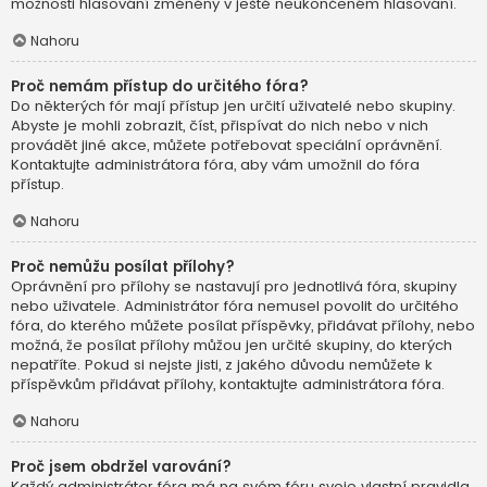
možnosti hlasování změněny v ještě neukončeném hlasování.
Nahoru
Proč nemám přístup do určitého fóra?
Do některých fór mají přístup jen určití uživatelé nebo skupiny.
Abyste je mohli zobrazit, číst, přispívat do nich nebo v nich
provádět jiné akce, můžete potřebovat speciální oprávnění.
Kontaktujte administrátora fóra, aby vám umožnil do fóra
přístup.
Nahoru
Proč nemůžu posílat přílohy?
Oprávnění pro přílohy se nastavují pro jednotlivá fóra, skupiny
nebo uživatele. Administrátor fóra nemusel povolit do určitého
fóra, do kterého můžete posílat příspěvky, přidávat přílohy, nebo
možná, že posílat přílohy můžou jen určité skupiny, do kterých
nepatříte. Pokud si nejste jisti, z jakého důvodu nemůžete k
příspěvkům přidávat přílohy, kontaktujte administrátora fóra.
Nahoru
Proč jsem obdržel varování?
Každý administrátor fóra má na svém fóru svoje vlastní pravidla.