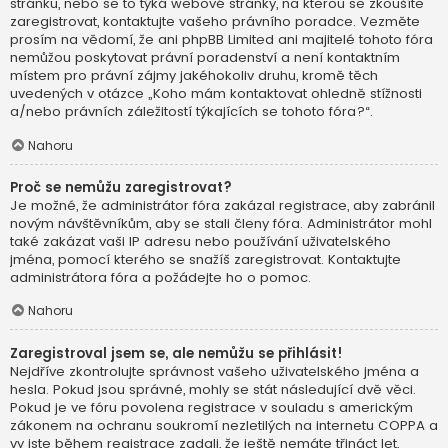
stránku, nebo se to týká webové stránky, na kterou se zkoušíte
zaregistrovat, kontaktujte vašeho právního poradce. Vezměte
prosím na vědomí, že ani phpBB Limited ani majitelé tohoto fóra
nemůžou poskytovat právní poradenství a není kontaktním
místem pro právní zájmy jakéhokoliv druhu, kromě těch
uvedených v otázce „Koho mám kontaktovat ohledně stížnosti
a/nebo právních záležitostí týkajících se tohoto fóra?“.
Nahoru
Proč se nemůžu zaregistrovat?
Je možné, že administrátor fóra zakázal registrace, aby zabránil
novým návštěvníkům, aby se stali členy fóra. Administrátor mohl
také zakázat vaši IP adresu nebo používání uživatelského
jména, pomocí kterého se snažíš zaregistrovat. Kontaktujte
administrátora fóra a požádejte ho o pomoc.
Nahoru
Zaregistroval jsem se, ale nemůžu se přihlásit!
Nejdříve zkontrolujte správnost vašeho uživatelského jména a
hesla. Pokud jsou správné, mohly se stát následující dvě věci.
Pokud je ve fóru povolena registrace v souladu s americkým
zákonem na ochranu soukromí nezletilých na internetu COPPA a
vy jste během registrace zadali, že ještě nemáte třináct let,