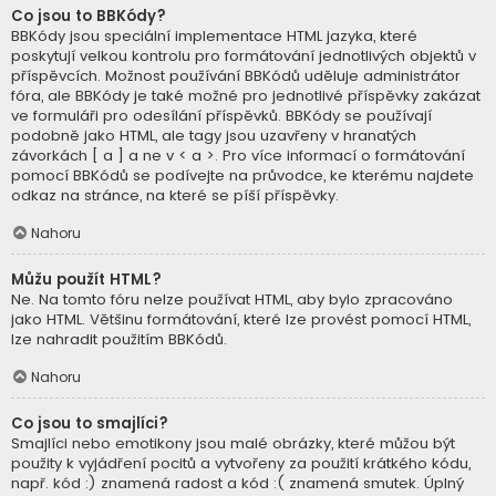
Co jsou to BBKódy?
BBKódy jsou speciální implementace HTML jazyka, které
poskytují velkou kontrolu pro formátování jednotlivých objektů v
příspěvcích. Možnost používání BBKódů uděluje administrátor
fóra, ale BBKódy je také možné pro jednotlivé příspěvky zakázat
ve formuláři pro odesílání příspěvků. BBKódy se používají
podobně jako HTML, ale tagy jsou uzavřeny v hranatých
závorkách [ a ] a ne v < a >. Pro více informací o formátování
pomocí BBKódů se podívejte na průvodce, ke kterému najdete
odkaz na stránce, na které se píší příspěvky.
Nahoru
Můžu použít HTML?
Ne. Na tomto fóru nelze používat HTML, aby bylo zpracováno
jako HTML. Většinu formátování, které lze provést pomocí HTML,
lze nahradit použitím BBKódů.
Nahoru
Co jsou to smajlíci?
Smajlíci nebo emotikony jsou malé obrázky, které můžou být
použity k vyjádření pocitů a vytvořeny za použití krátkého kódu,
např. kód :) znamená radost a kód :( znamená smutek. Úplný