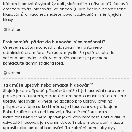
během hlasování vybrat (v poli „Možností na uživatele“), časové
omezení trvání hlasování ve dnech (0 pro časově neomezené
hlasování) a nakonec můžete povolit uživatelům měnit jejich
hlasy.
Nahoru
Proč nemůžu přidat do hlasování více možností?
Omezení počtu možností v hlasování je nastaveno
administrátorem fóra. Pokud si myslíte, že potřebujete do
vašeho hlasování vložit více možností než je povoleno,
kontaktujte administrátora fóra.
Nahoru
Jak můžu upravit nebo smazat hlasování?
Stejně jako v případě příspěvků může být hlasování upraveno
pouze jeho autorem, moderátorem nebo administrátorem. Pro
úpravu hlasování klikněte na tlačítko pro úpravu prvního
příspěvku v tématu, ke kterému je hlasování vždy připojeno.
Pokud zatím nikdo nehlasoval, uživatelé můžou smazat
hlasování nebo v něm upravit jakoukoliv možnost. Pokud ale již
uživatelé hlasovali, jen administrátoři nebo moderátoři můžou
upravit nebo smazat hlasování. To zabrání tomu, aby byly