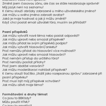
Změnil jsem časovou zónu, ale čas se stále nezobrazuje správně!
Můj jazyk není na seznamu!
K čemu slouží obrázky zobrazené u mého uživatelského jména?
Jak můžu u svého jména zobrazit avatar?
Jaká je moje hodnost a jak ji můžu změnit?
Když chci poslat email uživateli fóra, musím se přihlásit?
Psaní příspěvků
Jak můžu vytvořit nové téma nebo poslat odpověď?
Jak můžu upravit nebo smazat příspěvek?
Jak můžu přidat ke svým příspěvků podpis?
Jak můžu vytvořit hlasování/anketu?
Proč nemůžu přidat do hlasování více možností?
Jak můžu upravit nebo smazat hlasování?
Proč nemám přístup do určitého fóra?
Proč nemůžu posílat přílohy?
Proč jsem obdržel varování?
Jak můžu moderátorovi nahlásit příspěvek?
K čemu slouží tlačítko „Uložit jako rozepsanou zprávu“ zobrazené při
psaní příspěvku?
Proč musí být můj příspěvek schválen?
Jak můžu oživit moje téma?
Formátování a druhy témat
Co jsou to BBKódy?
Můžu použít HTML?
Co jsou to smajlíci?