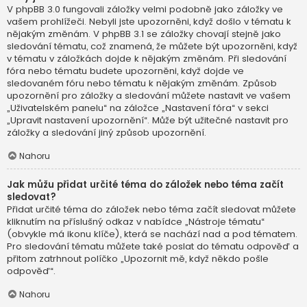
V phpBB 3.0 fungovali záložky velmi podobně jako záložky ve
vašem prohlížeči. Nebyli jste upozorněni, když došlo v tématu k
nějakým změnám. V phpBB 3.1 se záložky chovají stejně jako
sledování tématu, což znamená, že můžete být upozorněni, když
v tématu v záložkách dojde k nějakým změnám. Při sledování
fóra nebo tématu budete upozorněni, když dojde ve
sledovaném fóru nebo tématu k nějakým změnám. Způsob
upozornění pro záložky a sledování můžete nastavit ve vašem
„Uživatelském panelu“ na záložce „Nastavení fóra“ v sekci
„Upravit nastavení upozornění“. Může být užitečné nastavit pro
záložky a sledování jiný způsob upozornění.
Nahoru
Jak můžu přidat určité téma do záložek nebo téma začít
sledovat?
Přidat určité téma do záložek nebo téma začít sledovat můžete
kliknutím na příslušný odkaz v nabídce „Nástroje tématu“
(obvykle má ikonu klíče), která se nachází nad a pod tématem.
Pro sledování tématu můžete také poslat do tématu odpověď a
přitom zatrhnout políčko „Upozornit mě, když někdo pošle
odpověď“.
Nahoru