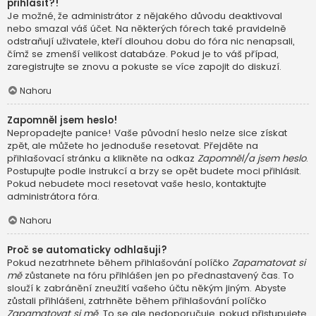
přihlásit?!
Je možné, že administrátor z nějakého důvodu deaktivoval
nebo smazal váš účet. Na některých fórech také pravidelně
odstraňují uživatele, kteří dlouhou dobu do fóra nic nenapsali,
čímž se zmenší velikost databáze. Pokud je to váš případ,
zaregistrujte se znovu a pokuste se více zapojit do diskuzí.
Nahoru
Zapomněl jsem heslo!
Nepropadejte panice! Vaše původní heslo nelze sice získat
zpět, ale můžete ho jednoduše resetovat. Přejděte na
přihlašovací stránku a klikněte na odkaz
Zapomněl/a jsem heslo
.
Postupujte podle instrukcí a brzy se opět budete moci přihlásit.
Pokud nebudete moci resetovat vaše heslo, kontaktujte
administrátora fóra.
Nahoru
Proč se automaticky odhlašuji?
Pokud nezatrhnete během přihlašování políčko
Zapamatovat si
mě
zůstanete na fóru přihlášen jen po přednastavený čas. To
slouží k zabránění zneužití vašeho účtu někým jiným. Abyste
zůstali přihlášeni, zatrhněte během přihlašování políčko
Zapamatovat si mě
. To se ale nedoporučuje, pokud přistupujete