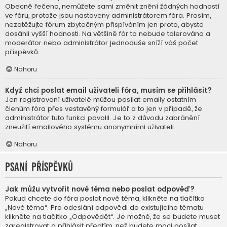
Obecně řečeno, nemůžete sami změnit znění žádných hodností
ve fóru, protože jsou nastaveny administrátorem fóra. Prosím,
nezatěžujte fórum zbytečným přispíváním jen proto, abyste
dosáhli vyšší hodnosti. Na většině fór to nebude tolerováno a
moderátor nebo administrátor jednoduše sníží váš počet
příspěvků.
Nahoru
Když chci poslat email uživateli fóra, musím se přihlásit?
Jen registrovaní uživatelé můžou posílat emaily ostatním
členům fóra přes vestavěný formulář a to jen v případě, že
administrátor tuto funkci povolil. Je to z důvodu zabránění
zneužití emailového systému anonymními uživateli.
Nahoru
Psaní příspěvků
Jak můžu vytvořit nové téma nebo poslat odpověď?
Pokud chcete do fóra poslat nové téma, klikněte na tlačítko
„Nové téma“. Pro odeslání odpovědi do existujícího tématu
klikněte na tlačítko „Odpovědět“. Je možné, že se budete muset
zaregistrovat a přihlásit předtím, než budete moci posílat