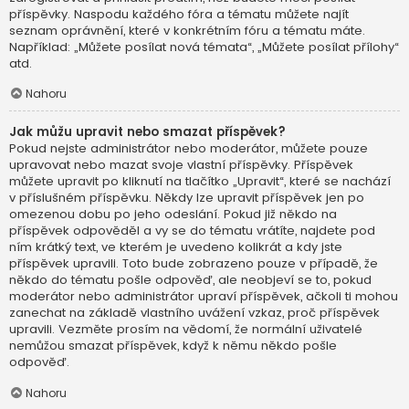
příspěvky. Naspodu každého fóra a tématu můžete najít
seznam oprávnění, které v konkrétním fóru a tématu máte.
Například: „Můžete posílat nová témata“, „Můžete posílat přílohy“
atd.
Nahoru
Jak můžu upravit nebo smazat příspěvek?
Pokud nejste administrátor nebo moderátor, můžete pouze
upravovat nebo mazat svoje vlastní příspěvky. Příspěvek
můžete upravit po kliknutí na tlačítko „Upravit“, které se nachází
v příslušném příspěvku. Někdy lze upravit příspěvek jen po
omezenou dobu po jeho odeslání. Pokud již někdo na
příspěvek odpověděl a vy se do tématu vrátíte, najdete pod
ním krátký text, ve kterém je uvedeno kolikrát a kdy jste
příspěvek upravili. Toto bude zobrazeno pouze v případě, že
někdo do tématu pošle odpověď, ale neobjeví se to, pokud
moderátor nebo administrátor upraví příspěvek, ačkoli ti mohou
zanechat na základě vlastního uvážení vzkaz, proč příspěvek
upravili. Vezměte prosím na vědomí, že normální uživatelé
nemůžou smazat příspěvek, když k němu někdo pošle
odpověď.
Nahoru