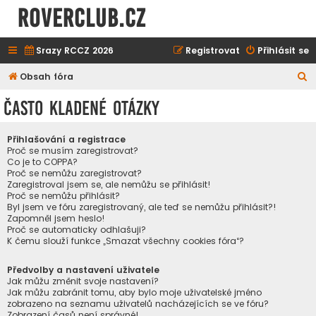
ROVERCLUB.cz
Srazy RCCZ 2026
Registrovat
Přihlásit se
H
Obsah fóra
l
Často kladené otázky
e
d
Přihlašování a registrace
a
Proč se musím zaregistrovat?
Co je to COPPA?
t
Proč se nemůžu zaregistrovat?
Zaregistroval jsem se, ale nemůžu se přihlásit!
Proč se nemůžu přihlásit?
Byl jsem ve fóru zaregistrovaný, ale teď se nemůžu přihlásit?!
Zapomněl jsem heslo!
Proč se automaticky odhlašuji?
K čemu slouží funkce „Smazat všechny cookies fóra“?
Předvolby a nastavení uživatele
Jak můžu změnit svoje nastavení?
Jak můžu zabránit tomu, aby bylo moje uživatelské jméno
zobrazeno na seznamu uživatelů nacházejících se ve fóru?
Zobrazení časů není správné!