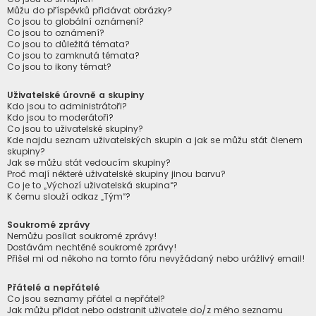
Můžu do příspěvků přidávat obrázky?
Co jsou to globální oznámení?
Co jsou to oznámení?
Co jsou to důležitá témata?
Co jsou to zamknutá témata?
Co jsou to ikony témat?
Uživatelské úrovně a skupiny
Kdo jsou to administrátoři?
Kdo jsou to moderátoři?
Co jsou to uživatelské skupiny?
Kde najdu seznam uživatelských skupin a jak se můžu stát členem
skupiny?
Jak se můžu stát vedoucím skupiny?
Proč mají některé uživatelské skupiny jinou barvu?
Co je to „Výchozí uživatelská skupina“?
K čemu slouží odkaz „Tým“?
Soukromé zprávy
Nemůžu posílat soukromé zprávy!
Dostávám nechtěné soukromé zprávy!
Přišel mi od někoho na tomto fóru nevyžádaný nebo urážlivý email!
Přátelé a nepřátelé
Co jsou seznamy přátel a nepřátel?
Jak můžu přidat nebo odstranit uživatele do/z mého seznamu