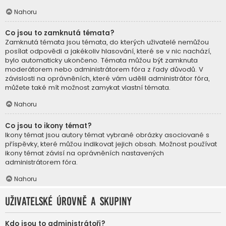
Nahoru
Co jsou to zamknutá témata?
Zamknutá témata jsou témata, do kterých uživatelé nemůžou
posílat odpovědi a jakékoliv hlasování, které se v nic nachází,
bylo automaticky ukončeno. Témata můžou být zamknuta
moderátorem nebo administrátorem fóra z řady důvodů. V
závislosti na oprávněních, které vám udělil administrátor fóra,
můžete také mít možnost zamykat vlastní témata.
Nahoru
Co jsou to ikony témat?
Ikony témat jsou autory témat vybrané obrázky asociované s
příspěvky, které můžou indikovat jejich obsah. Možnost používat
ikony témat závisí na oprávněních nastavených
administrátorem fóra.
Nahoru
Uživatelské úrovně a skupiny
Kdo jsou to administrátoři?