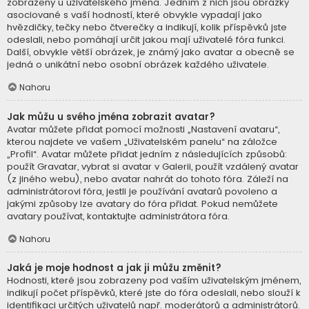
zobrazeny u uživatelského jména. Jedním z nich jsou obrázky
asociované s vaší hodností, které obvykle vypadají jako
hvězdičky, tečky nebo čtverečky a indikují, kolik příspěvků jste
odeslali, nebo pomáhají určit jakou mají uživatelé fóra funkci.
Další, obvykle větší obrázek, je známý jako avatar a obecně se
jedná o unikátní nebo osobní obrázek každého uživatele.
Nahoru
Jak můžu u svého jména zobrazit avatar?
Avatar můžete přidat pomocí možnosti „Nastavení avataru“,
kterou najdete ve vašem „Uživatelském panelu“ na záložce
„Profil“. Avatar můžete přidat jedním z následujících způsobů:
použít Gravatar, vybrat si avatar v Galerii, použít vzdálený avatar
(z jiného webu), nebo avatar nahrát do tohoto fóra. Záleží na
administrátorovi fóra, jestli je používání avatarů povoleno a
jakými způsoby lze avatary do fóra přidat. Pokud nemůžete
avatary používat, kontaktujte administrátora fóra.
Nahoru
Jaká je moje hodnost a jak ji můžu změnit?
Hodnosti, které jsou zobrazeny pod vaším uživatelským jménem,
indikují počet příspěvků, které jste do fóra odeslali, nebo slouží k
identifikaci určitých uživatelů např. moderátorů a administrátorů.