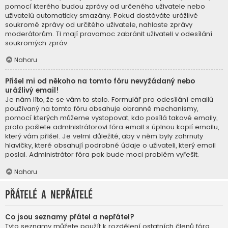
pomocí kterého budou zprávy od určeného uživatele nebo
uživatelů automaticky smazány. Pokud dostáváte urážlivé
soukromé zprávy od určitého uživatele, nahlaste zprávy
moderátorům. Ti mají pravomoc zabránit uživateli v odesílání
soukromých zpráv.
Nahoru
Přišel mi od někoho na tomto fóru nevyžádaný nebo
urážlivý email!
Je nám líto, že se vám to stalo. Formulář pro odesílání emailů
používaný na tomto fóru obsahuje obranné mechanismy,
pomocí kterých můžeme vystopovat, kdo posílá takové emaily,
proto pošlete administrátorovi fóra email s úplnou kopií emailu,
který vám přišel. Je velmi důležité, aby v něm byly zahrnuty
hlavičky, které obsahují podrobné údaje o uživateli, který email
poslal. Administrátor fóra pak bude moci problém vyřešit.
Nahoru
Přátelé a nepřátelé
Co jsou seznamy přátel a nepřátel?
Tyto seznamy můžete použít k rozdělení ostatních členů fóra.