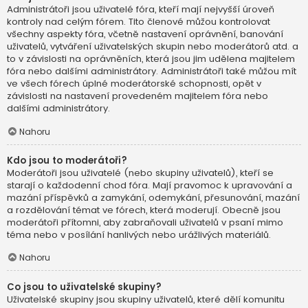
Administrátoři jsou uživatelé fóra, kteří mají nejvyšší úroveň
kontroly nad celým fórem. Tito členové můžou kontrolovat
všechny aspekty fóra, včetně nastavení oprávnění, banování
uživatelů, vytváření uživatelských skupin nebo moderátorů atd. a
to v závislosti na oprávněních, která jsou jim udělena majitelem
fóra nebo dalšími administrátory. Administrátoři také můžou mít
ve všech fórech úplné moderátorské schopnosti, opět v
závislosti na nastavení provedeném majitelem fóra nebo
dalšími administrátory.
Nahoru
Kdo jsou to moderátoři?
Moderátoři jsou uživatelé (nebo skupiny uživatelů), kteří se
starají o každodenní chod fóra. Mají pravomoc k upravování a
mazání příspěvků a zamykání, odemykání, přesunování, mazání
a rozdělování témat ve fórech, která moderují. Obecně jsou
moderátoři přítomni, aby zabraňovali uživatelů v psaní mimo
téma nebo v posílání hanlivých nebo urážlivých materiálů.
Nahoru
Co jsou to uživatelské skupiny?
Uživatelské skupiny jsou skupiny uživatelů, které dělí komunitu