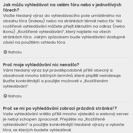
Jak můžu vyhledávat na celém fóru nebo v jednotlivých
fórech?
Vložte hledaný výraz do vyhledávacího pole umístěného na
obsahu fóra (indexu) nebo na stránkách témat nebo fór. Na
rozšířené vyhledávání můžete přejít kliknutím na odkaz (nebo
ikonu) „Rozšířené vyhledávání“, který najdete na všech
stránkách fóra. Jakým způsobem bude vyhledávání dostupné
závisí na použitém vzhledu fóra.
Nahoru
Proč moje vyhledávání nic nenašlo?
Vámi hledaný výraz byl pravděpodobně příliš obecný a
obsahoval mnoho běžných termínů, které phpBB neindexuje.
Buďte konkrétnější a použijte možnosti v „Rozšířeném
vyhledávání“.
Nahoru
Proč se mi po vyhledávání zobrazí prázdná stránka!?
Vaše vyhledávání vrátilo příliš mnoho výsledků a webový server
je nebyl schopen zpracovat. Přejděte na „Rozšířené
vyhledávání“ a použijte konkrétnější hledané výrazy a vyberte
fóra, ve kterých budete vyhledávat.