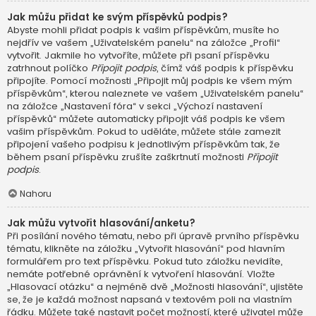
Jak můžu přidat ke svým příspěvků podpis?
Abyste mohli přidat podpis k vašim příspěvkům, musíte ho
nejdřív ve vašem „Uživatelském panelu“ na záložce „Profil“
vytvořit. Jakmile ho vytvoříte, můžete při psaní příspěvku
zatrhnout políčko
Připojit podpis
, čímž váš podpis k příspěvku
připojíte. Pomocí možnosti „Připojit můj podpis ke všem mým
příspěvkům“, kterou naleznete ve vašem „Uživatelském panelu“
na záložce „Nastavení fóra“ v sekci „Výchozí nastavení
příspěvků“ můžete automaticky připojit váš podpis ke všem
vašim příspěvkům. Pokud to uděláte, můžete stále zamezit
připojení vašeho podpisu k jednotlivým příspěvkům tak, že
během psaní příspěvku zrušíte zaškrtnutí možnosti
Připojit
podpis
.
Nahoru
Jak můžu vytvořit hlasování/anketu?
Při posílání nového tématu, nebo při úpravě prvního příspěvku
tématu, klikněte na záložku „Vytvořit hlasování“ pod hlavním
formulářem pro text příspěvku. Pokud tuto záložku nevidíte,
nemáte potřebné oprávnění k vytvoření hlasování. Vložte
„Hlasovací otázku“ a nejméně dvě „Možnosti hlasování“, ujistěte
se, že je každá možnost napsaná v textovém poli na vlastním
řádku. Můžete také nastavit počet možností, které uživatel může