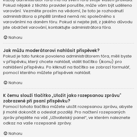
Pokud nějaké z těchto pravidel porušíte, může vám být uděleno
varování. Vezměte prosím na vědomí, že toto je rozhodnutí
administrátora a phpBB Limited nemá nic společného s
varováními na daném fóru. Pokud si nejste jisti, z jakého důvodu
jste obdrželi varování, kontaktujte administrátora fóra.
Nahoru
Jak můžu moderátorovi nahlásit příspěvek?
Pokud je tato funkce povolena administrátorem fóra, měli byste
v příspěvku, který chcete nahlásit, vidět tlačítko (ikonu) pro
nahlášení příspěvku. Po kliknutí na tlačítko se zobrazí formulář,
pomocí kterého můžete příspěvek nahlásit.
Nahoru
K čemu slouží tlačítko „Uložit jako rozepsanou zprávu“
zobrazené při psaní příspěvku?
Pomocí tohoto tlačítka můžete uložit rozepsanou zprávu, abyste
ji mohli dokončit a odeslat později. Pro načtení rozepsaných
zpráv přejděte na váš „Uživatelský panel“, ve kterém naleznete
odkaz na vaše rozepsané zprávy.
Nahoru