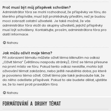
Proč musí být můj příspěvek schválen?
Administrátor fóra se mohl rozhodnout, že příspěvky ve fóru, do
kterého přispíváte, musí být prohlédnuty předtím, než je budou
moci zobrazit ostatní uživatelé. Je také možné, že vás
administrátor fóra vložil do skupiny uživatelů, jejichž příspěvky
musí být schváleny. Kontaktujte, prosím, administrátora fóra pro
další informace.
Nahoru
Jak můžu oživit moje téma?
Při zobrazení tématu můžete oživit téma kliknutím na odkaz
„Oživit téma“ (většinou naspodu stránky), čímž se téma přesune
na první místo ve fóru. Pokud tento odkaz nevidíte, mohlo být
oživování témat zakázáno, nebo ještě neuběhla doba, po které
je povoleno téma oživit. Oživit téma jde také jednoduše tak, že
do něho odešlete příspěvek. Pokud to ale budete dělat, ujistěte
se, že to není proti pravidlům fóra.
Nahoru
Formátování a druhy témat