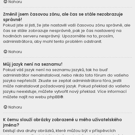
Nahoru
Změnil jsem časovou zónu, ale čas se stále nezobrazuje
správně!
Pokud jste si jisti, že jste nastavili vaši časovou zónu správně, ale
čas se stále zobrazuje nesprávně, pak je čas nastavený na
hodinách serveru nesprávný. Upozorněte na to, prosím,
administrátora, aby mohl tento problém odstranit.
Nahoru
Můj jazyk není na seznamu!
Pokud váš jazyk není na seznamu jazyků, tak ho buď
administrátor nenainstaloval, nebo nikdo toto fórum do vašeho
jazyka nepřeložil. Zkuste se zeptat administrátora fóra, jestli
může nainstalovat požadovaný jazyk. Pokud překlad do vašeho
jazyku neexistuje, můžete vytvořit nový překlad. Více informací
můžete najít na webu
phpBB
®.
Nahoru
K čemu slouží obrázky zobrazené u mého uživatelského
jména?
Existují dva druhy obrázků, které můžou být v příspěvcích