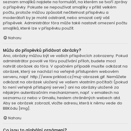
seznam smajlíků najdete na formuláři, na kterém se tvoří zprávy
a příspěvky. Pokuste se nepoužívat smajlíky v příliš velkém
počtu, protože můžou způsobit nečitelnost příspěvku a
moderátoři by je mohli odstranit, nebo smazat celý váš
příspěvek. Administrátor fóra může také nastavit omezení počtu
smajlíků, které lze v příspěvku použít.
Nahoru
Můžu do příspěvků přidávat obrázky?
Ano, obrázky můžou být ve vašich příspěvcích zobrazeny. Pokud
administrátor povolil ve fóru používání příloh, budete moci
nahrát obrázek do fóra. V opačném případě musíte odkázat na
obrázek, který se nachází na veřejně přístupném webovém
serveru, např. http://www.priklad.cz/muj-obrazek.gif. Nemůžete
odkázat na obrázek uložený ve vašem vlastním počítači (pokud
to není veřejně přístupný server) ani na obrázky uložené za
nějakým autentizačním mechanizmem, např. v emailech na
seznamu.cz nebo v Gmailu, heslem chráněných webech atd.
Aby se obrázek zobrazil, vložte adresu, která k němu vede do
BBKódu [img].
Nahoru
Co jsou to globální oznámení?