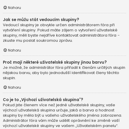
Nahoru
Jak se můžu stát vedoucím skupiny?
Vedoucí skupiny je obvykle určen administrátorem fóra při
vytváření skupiny. Pokud máte zájem o vytvoření uživatelské
skupiny, měli byste nejdříve kontaktovat administrátora fóra -
zkuste mu poslat soukromou zprávu.
Nahoru
Proč mají některé uživatelské skupiny jinou barvu?
Je možné, že administrátor fóra přiřadil k členům určitých skupin
nějakou barvu, aby bylo jednodušší identifikovat členy těchto
skupin.
Nahoru
Co je to „Výchozí uživatelská skupina“?
Pokud jste členem více než jedné uživatelské skupiny, vaše
výchozí uživatelská skupina určuje, jaká a barva a hodnost
skupiny by měla být u vašeho uživatelského jména zobrazena.
Administrátor fóra vám může udělit oprávnění ke změně vaší
výchozí uživatelské skupiny ve vašem „Uživatelském panelu“.