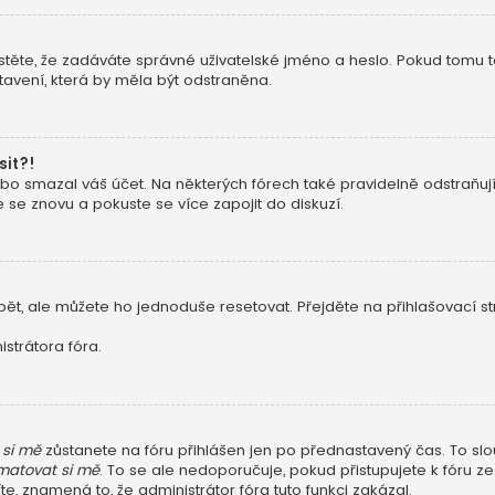
stěte, že zadáváte správné uživatelské jméno a heslo. Pokud tomu tak j
avení, která by měla být odstraněna.
sit?!
o smazal váš účet. Na některých fórech také pravidelně odstraňují u
e se znovu a pokuste se více zapojit do diskuzí.
ět, ale můžete ho jednoduše resetovat. Přejděte na přihlašovací s
strátora fóra.
si mě
zůstanete na fóru přihlášen jen po přednastavený čas. To slo
atovat si mě
. To se ale nedoporučuje, pokud přistupujete k fóru ze
e, znamená to, že administrátor fóra tuto funkci zakázal.