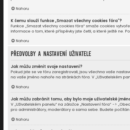
Nahoru
K čemu slouží funkce „Smazat všechny cookies fóra“?
Funkce „Smazat všechny cookies fóra“ smaže cookies vytvořen
informace o tom, které příspěvky jste četli, a které ještě 
Nahoru
Předvolby a nastavení uživatele
Jak můžu změnit svoje nastavení?
Pokud jste se ve fóru zaregistrovali, jsou všechna vaše nastav
na vaše jméno nahoře na stránkách fóra. V „Uživatelském pa
Nahoru
Jak můžu zabránit tomu, aby bylo moje uživatelské jmén
V „Uživatelském panelu“ na záložce „Nastavení fóra“ -> „Obe
pro administrátory, moderátory a sama sebe. Budete počítán ja
Nahoru