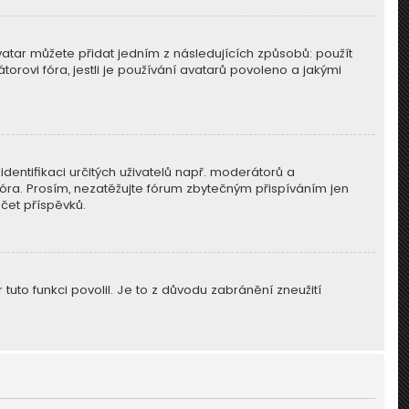
vatar můžete přidat jedním z následujících způsobů: použít
torovi fóra, jestli je používání avatarů povoleno a jakými
identifikaci určitých uživatelů např. moderátorů a
óra. Prosím, nezatěžujte fórum zbytečným přispíváním jen
čet příspěvků.
tuto funkci povolil. Je to z důvodu zabránění zneužití