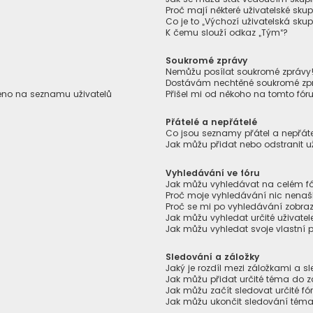
Proč mají některé uživatelské skup
Co je to „Výchozí uživatelská skup
K čemu slouží odkaz „Tým“?
Soukromé zprávy
Nemůžu posílat soukromé zprávy
Dostávám nechtěné soukromé zp
zeno na seznamu uživatelů
Přišel mi od někoho na tomto fór
Přátelé a nepřátelé
Co jsou seznamy přátel a nepřáte
Jak můžu přidat nebo odstranit u
Vyhledávání ve fóru
Jak můžu vyhledávat na celém fór
Proč moje vyhledávání nic nenaš
Proč se mi po vyhledávání zobraz
Jak můžu vyhledat určité uživatel
Jak můžu vyhledat svoje vlastní 
Sledování a záložky
Jaký je rozdíl mezi záložkami a 
Jak můžu přidat určité téma do z
Jak můžu začít sledovat určité f
Jak můžu ukončit sledování téma