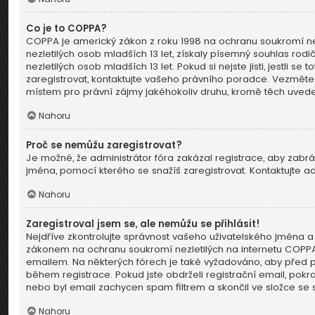
Co je to COPPA?
COPPA je americký zákon z roku 1998 na ochranu soukromí ne
nezletilých osob mladších 13 let, získaly písemný souhlas ro
nezletilých osob mladších 13 let. Pokud si nejste jisti, jestli
zaregistrovat, kontaktujte vašeho právního poradce. Vezměte
místem pro právní zájmy jakéhokoliv druhu, kromě těch uveden
Nahoru
Proč se nemůžu zaregistrovat?
Je možné, že administrátor fóra zakázal registrace, aby zabrá
jména, pomocí kterého se snažíš zaregistrovat. Kontaktujte a
Nahoru
Zaregistroval jsem se, ale nemůžu se přihlásit!
Nejdříve zkontrolujte správnost vašeho uživatelského jména a 
zákonem na ochranu soukromí nezletilých na internetu COPPA a 
emailem. Na některých fórech je také vyžadováno, aby před 
během registrace. Pokud jste obdrželi registrační email, pokra
nebo byl email zachycen spam filtrem a skončil ve složce se s
Nahoru