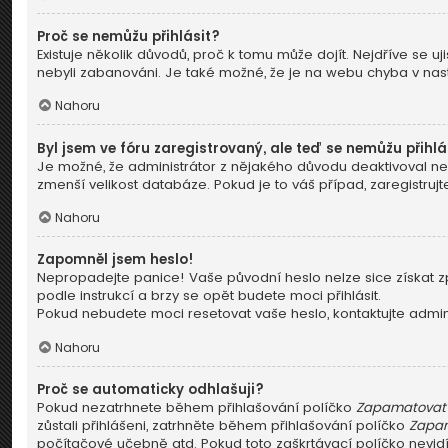
Proč se nemůžu přihlásit?
Existuje několik důvodů, proč k tomu může dojít. Nejdříve se uji
nebyli zabanováni. Je také možné, že je na webu chyba v nast
Nahoru
Byl jsem ve fóru zaregistrovaný, ale teď se nemůžu přihlá
Je možné, že administrátor z nějakého důvodu deaktivoval neb
zmenší velikost databáze. Pokud je to váš případ, zaregistrujt
Nahoru
Zapomněl jsem heslo!
Nepropadejte panice! Vaše původní heslo nelze sice získat zp
podle instrukcí a brzy se opět budete moci přihlásit.
Pokud nebudete moci resetovat vaše heslo, kontaktujte admini
Nahoru
Proč se automaticky odhlašuji?
Pokud nezatrhnete během přihlašování políčko
Zapamatovat 
zůstali přihlášeni, zatrhněte během přihlašování políčko
Zapam
počítačové učebně atd. Pokud toto zaškrtávací políčko nevidít