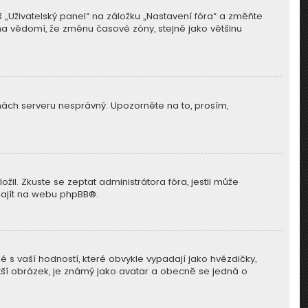
 „Uživatelský panel“ na záložku „Nastavení fóra“ a změňte
 na vědomí, že změnu časové zóny, stejně jako většinu
dinách serveru nesprávný. Upozorněte na to, prosím,
il. Zkuste se zeptat administrátora fóra, jestli může
najít na webu
phpBB
®.
 s vaší hodností, které obvykle vypadají jako hvězdičky,
 větší obrázek, je známý jako avatar a obecně se jedná o