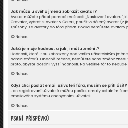
Jak můžu u svého jména zobrazit avatar?
Avatar můžete přidat pomocí možnosti „Nastavení avataru“, kt
Gravatar, vybrat si avatar v Galerii, použít vzdálený avatar (z
způsoby lze avatary do fóra přidat. Pokud nemůžete avatary po
Nahoru
Jaká je moje hodnost a jak ji můžu změnit?
Hodnosti, které jsou zobrazeny pod vaším uživatelským jménem, 
administrátorů. Obecně řečeno, nemůžete sami změnit znění ž
proto, abyste dosáhli vyšší hodnosti. Na většině fór to nebu
Nahoru
Když chci poslat email uživateli fóra, musím se přihlásit?
Jen registrovaní uživatelé můžou posílat emaily ostatním členů
emailového systému anonymními uživateli.
Nahoru
Psaní příspěvků