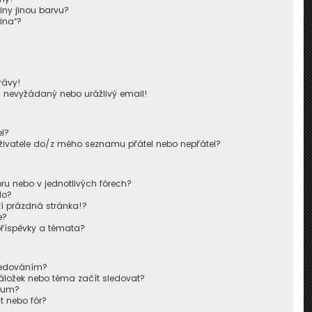
iny jinou barvu?
ina“?
!
rávy!
u nevyžádaný nebo urážlivý email!
l?
živatele do/z mého seznamu přátel nebo nepřátel?
u nebo v jednotlivých fórech?
lo?
í prázdná stránka!?
e?
příspěvky a témata?
sledováním?
áložek nebo téma začít sledovat?
órum?
t nebo fór?