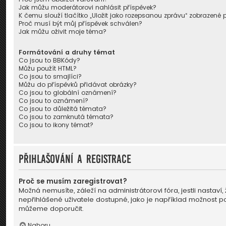
Jak můžu moderátorovi nahlásit příspěvek?
K čemu slouží tlačítko „Uložit jako rozepsanou zprávu“ zobrazené 
Proč musí být můj příspěvek schválen?
Jak můžu oživit moje téma?
Formátování a druhy témat
Co jsou to BBKódy?
Můžu použít HTML?
Co jsou to smajlíci?
Můžu do příspěvků přidávat obrázky?
Co jsou to globální oznámení?
Co jsou to oznámení?
Co jsou to důležitá témata?
Co jsou to zamknutá témata?
Co jsou to ikony témat?
Přihlašování a registrace
Proč se musím zaregistrovat?
Možná nemusíte, záleží na administrátorovi fóra, jestli nastaví
nepřihlášené uživatele dostupné, jako je například možnost pou
můžeme doporučit.
Nahoru