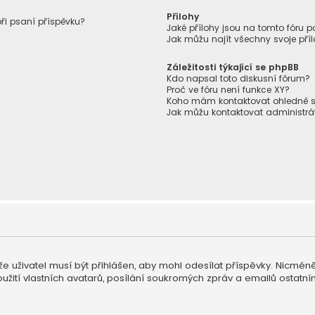
Přílohy
při psaní příspěvku?
Jaké přílohy jsou na tomto fóru p
Jak můžu najít všechny svoje pří
Záležitosti týkající se phpBB
Kdo napsal toto diskusní fórum?
Proč ve fóru není funkce XY?
Koho mám kontaktovat ohledně stíž
Jak můžu kontaktovat administrá
, že uživatel musí být přihlášen, aby mohl odesílat příspěvky. Nicmén
žití vlastních avatarů, posílání soukromých zpráv a emailů ostatním 