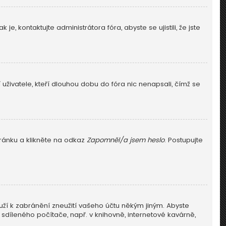
e, kontaktujte administrátora fóra, abyste se ujistili, že jste
živatele, kteří dlouhou dobu do fóra nic nenapsali, čímž se
tránku a klikněte na odkaz
Zapomněl/a jsem heslo
. Postupujte
uží k zabránění zneužití vašeho účtu někým jiným. Abyste
 sdíleného počítače, např. v knihovně, internetové kavárně,