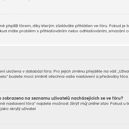
é phpBB fórem, díky kterým zůstáváte přihlášen ve fóru. Pokud je t
ne. Pokud máte problém s přihlašováním nebo odhlašováním, smazání 
ení uložena v databázi fóra. Pro jejich změnu přejděte na váš „Uživ
nelu“ budete moci změnit všechna vaše nastavení a předvolby fóra.
o zobrazeno na seznamu uživatelů nacházejících se ve fóru?
cné nastavení fóra“ najdete možnost
Skrýt můj online stav
. Pokud u 
ko skrytý uživatel.