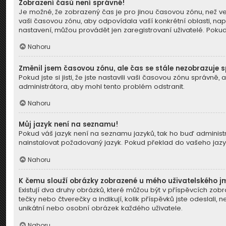
Zobrazení časů není správné!
Je možné, že zobrazený čas je pro jinou časovou zónu, než ve
vaši časovou zónu, aby odpovídala vaší konkrétní oblasti, nap
nastavení, můžou provádět jen zaregistrovaní uživatelé. Pokud j
Nahoru
Změnil jsem časovou zónu, ale čas se stále nezobrazuje 
Pokud jste si jisti, že jste nastavili vaši časovou zónu správ
administrátora, aby mohl tento problém odstranit.
Nahoru
Můj jazyk není na seznamu!
Pokud váš jazyk není na seznamu jazyků, tak ho buď administrá
nainstalovat požadovaný jazyk. Pokud překlad do vašeho jazyk
Nahoru
K čemu slouží obrázky zobrazené u mého uživatelského 
Existují dva druhy obrázků, které můžou být v příspěvcích zob
tečky nebo čtverečky a indikují, kolik příspěvků jste odeslali,
unikátní nebo osobní obrázek každého uživatele.
Nahoru