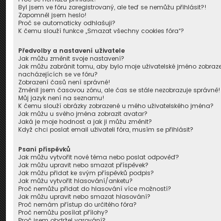
Byl jsem ve fóru zaregistrovaný, ale teď se nemůžu přihlásit?!
Zapomněl jsem heslo!
Proč se automaticky odhlašuji?
K čemu slouží funkce „Smazat všechny cookies fóra“?
Předvolby a nastavení uživatele
Jak můžu změnit svoje nastavení?
Jak můžu zabránit tomu, aby bylo moje uživatelské jméno zobra
nacházejících se ve fóru?
Zobrazení časů není správné!
Změnil jsem časovou zónu, ale čas se stále nezobrazuje správně!
Můj jazyk není na seznamu!
K čemu slouží obrázky zobrazené u mého uživatelského jména?
Jak můžu u svého jména zobrazit avatar?
Jaká je moje hodnost a jak ji můžu změnit?
Když chci poslat email uživateli fóra, musím se přihlásit?
Psaní příspěvků
Jak můžu vytvořit nové téma nebo poslat odpověď?
Jak můžu upravit nebo smazat příspěvek?
Jak můžu přidat ke svým příspěvků podpis?
Jak můžu vytvořit hlasování/anketu?
Proč nemůžu přidat do hlasování více možností?
Jak můžu upravit nebo smazat hlasování?
Proč nemám přístup do určitého fóra?
Proč nemůžu posílat přílohy?
Proč jsem obdržel varování?