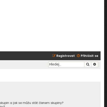
Registrovat
Přihlásit se
Hledat
Pokroč
skupin a jak se můžu stát členem skupiny?
iny?