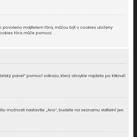
o povoleno majitelem fóra, můžou být v cookies uloženy
cookies fóra může pomoci.
atelský panel“ pomocí odkazu, který obvykle najdete po kliknutí
této možnosti nastavíte „Ano“, budete na seznamu viditelní jen