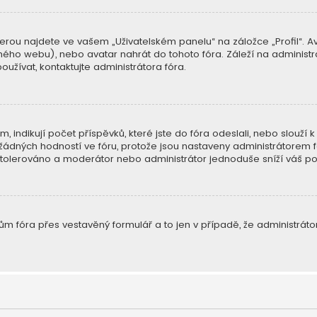
erou najdete ve vašem „Uživatelském panelu“ na záložce „Profil“. A
 jiného webu), nebo avatar nahrát do tohoto fóra. Záleží na administrá
užívat, kontaktujte administrátora fóra.
indikují počet příspěvků, které jste do fóra odeslali, nebo slouží k 
ádných hodností ve fóru, protože jsou nastaveny administrátorem f
de tolerováno a moderátor nebo administrátor jednoduše sníží váš po
m fóra přes vestavěný formulář a to jen v případě, že administrátor 